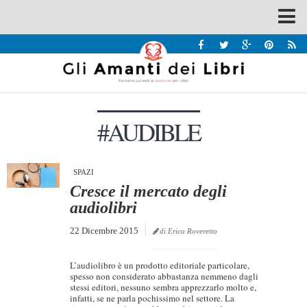
Spazi
Recensioni
Interviste & Incontri
#AUDIBLE
Bandi
Home
Chi siamo
SPAZI
Cresce il mercato degli
Contatti
audiolibri
Eventi
22 Dicembre 2015
di Erica Roveretto
Home
L’audiolibro è un prodotto editoriale particolare,
Contatti
spesso non considerato abbastanza nemmeno dagli
stessi editori, nessuno sembra apprezzarlo molto e,
infatti, se ne parla pochissimo nel settore. La
Chi siamo