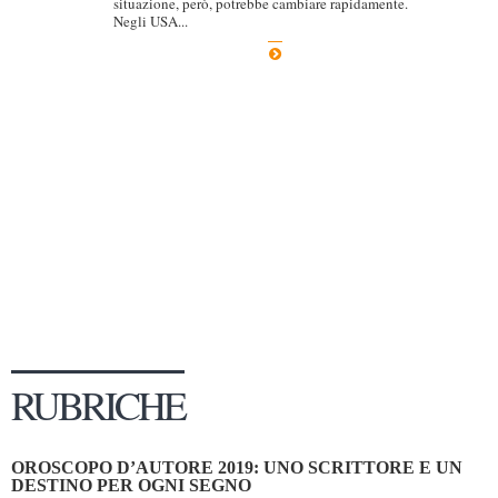
situazione, però, potrebbe cambiare rapidamente.
Negli USA...
Dicono di Noi
Rassegna Stampa
Archivio
Autori
Generi
Case editrici
Partnership
Giallo Stresa
Premio Chiara
Tabù Festival 2014
RUBRICHE
A Tutto Volume
Salone di Torino
OROSCOPO D’AUTORE 2019: UNO SCRITTORE E UN
Marketing
DESTINO PER OGNI SEGNO