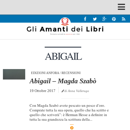
Spazi
Recensioni
Interviste & Incontri
ABIGAIL
Bandi
Home
Chi siamo
EDIZIONI ANFORA
/
RECENSIONI
Abigail – Magda Szabò
Contatti
19 Ottobre 2017
di Anna Vallerugo
Eventi
Home
Con Magda Szabó avete pescato un pesce d’oro.
Comprate tutta la sua opera, quello che ha scritto e
quello che scriverà”: è Herman Hesse a definire in
Contatti
tutta la sua grandezza la scrittura della...
Chi siamo