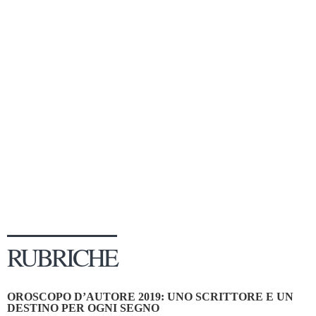
Dicono di Noi
Rassegna Stampa
Archivio
Autori
Generi
Case editrici
Partnership
Giallo Stresa
Premio Chiara
Tabù Festival 2014
RUBRICHE
A Tutto Volume
Salone di Torino
OROSCOPO D’AUTORE 2019: UNO SCRITTORE E UN
Marketing
DESTINO PER OGNI SEGNO