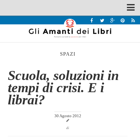
Spazi
Recensioni
Interviste & Incontri
SPAZI
Bandi
Home
Scuola, soluzioni in
Chi siamo
tempi di crisi. E i
Contatti
librai?
Eventi
Home
30 Agosto 2012
Contatti
di
Chi siamo