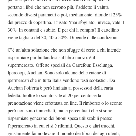
portano i libri che non servono più, l’addetto li valuta
secondo diversi parametri e poi, mediamente, rifonde il 25%
del prezzo di copertina. L’usato ‘mai sfogliato’, invece, vale il
30%. In contanti e subito. E per chi li compra? Il cartellino
viene tagliato del 30, 40 o 50%. Dipende dalle condizioni.
C’è un’altra soluzione che non sfugge di certo a chi intende
risparmiare pur buttandosi sul libro nuovo: è il
supermercato. Offerte speciali da Carrefour, Esselunga,
Ipercoop, Auchan. Sono solo alcune delle catene di
ipermercati che in tutta Italia vendono testi scolastici. Da
Auchan l’offerta è però limitata ai possessori della carta
fedeltà. Inoltre lo sconto sale al 20 per cento se la
prenotazione viene effettuata on line. Il rimborso o lo sconto
però non sono immediati, ma le percentuali che si sono
risparmiate generano dei buoni spesa utilizzabili presso
l’ipermercato in cui ci si è riforniti. Questo e altri trucchi,
giustamente fanno levare il monito dei librai del agli utenti,