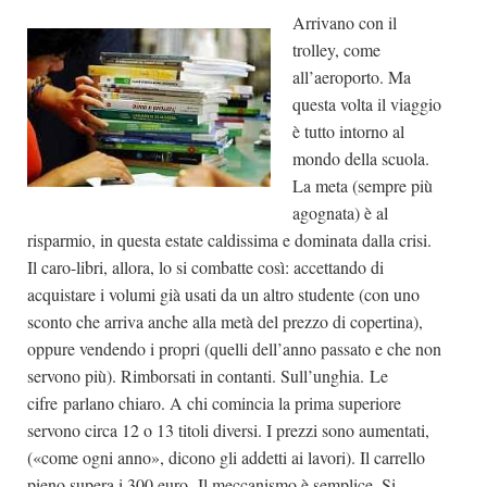
Arrivano con il
Dicono di Noi
trolley, come
Rassegna Stampa
all’aeroporto. Ma
Archivio
questa volta il viaggio
è tutto intorno al
Autori
mondo della scuola.
Generi
La meta (sempre più
agognata) è al
Case editrici
risparmio, in questa estate caldissima e dominata dalla crisi.
Partnership
Il caro-libri, allora, lo si combatte così: accettando di
Giallo Stresa
acquistare i volumi già usati da un altro studente (con uno
sconto che arriva anche alla metà del prezzo di copertina),
Premio Chiara
oppure vendendo i propri (quelli dell’anno passato e che non
Tabù Festival 2014
servono più). Rimborsati in contanti. Sull’unghia. Le
A Tutto Volume
cifre parlano chiaro. A chi comincia la prima superiore
servono circa 12 o 13 titoli diversi. I prezzi sono aumentati,
Salone di Torino
(«come ogni anno», dicono gli addetti ai lavori). Il carrello
Marketing
pieno supera i 300 euro. Il meccanismo è semplice. Si