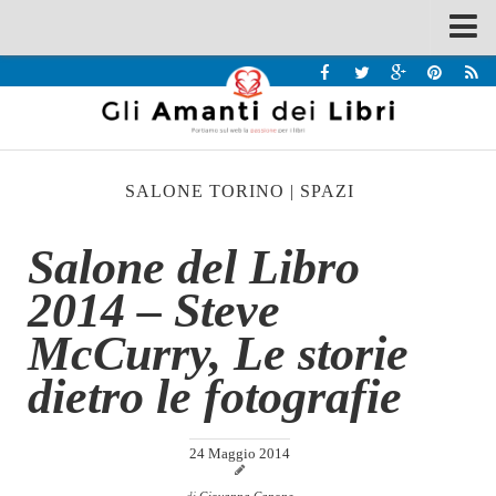
Spazi
Recensioni
Interviste & Incontri
SALONE TORINO
|
SPAZI
Bandi
Home
Salone del Libro
Chi siamo
2014 – Steve
Contatti
McCurry, Le storie
Eventi
dietro le fotografie
Home
Contatti
24 Maggio 2014
Chi siamo