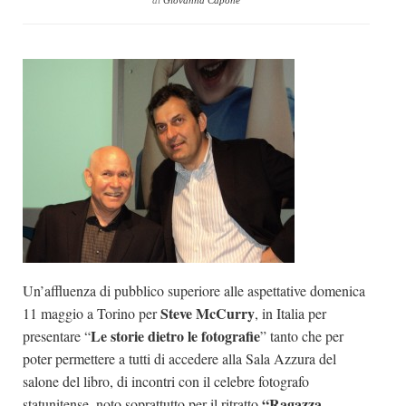
di
Giovanna Capone
Dicono di Noi
Rassegna Stampa
Archivio
Autori
Generi
Case editrici
Partnership
Giallo Stresa
Premio Chiara
Un’affluenza di pubblico superiore alle aspettative domenica
Tabù Festival 2014
Steve McCurry
11 maggio a Torino per
, in Italia per
A Tutto Volume
Le storie dietro le fotografie
presentare “
” tanto che per
poter permettere a tutti di accedere alla Sala Azzura del
Salone di Torino
salone del libro, di incontri con il celebre fotografo
Marketing
“Ragazza
statunitense, noto soprattutto per il ritratto