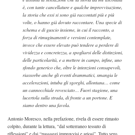
è, con tante cancellature e qualche improvvisazione,
la storia che essi si sono già raccontati più e più
volte, o hanno già dovuto raccontare. Una specie di
schema e di guscio insieme, in cui il racconto, a
forza di rimuginamenti e versioni contemplate,
invece che essere elevato può tendere a perdere di
vividezza e concretezza, a spogliarsi delle distinzioni,
delle particolarità, e a mettere in campo, infine, uno
sfondo generico che, oltre le intenzioni consapevoli,
riassorbe anche gli eventi drammatici, smangia le
accelerazioni, intuba gli sgorghi, allontana… come
un cannocchiale rovesciato… Fuori stagione, una
lucertola sulla strada, di fronte a un portone. E
siamo dentro una favola.
Antonio Moresco, nella prefazione, rivela di essere rimasto
colpito, durante la lettura, “dal sotterraneo tessuto di
riflessioni” e dai “passaggi improvvisi e ariosi”. Tutto vero.