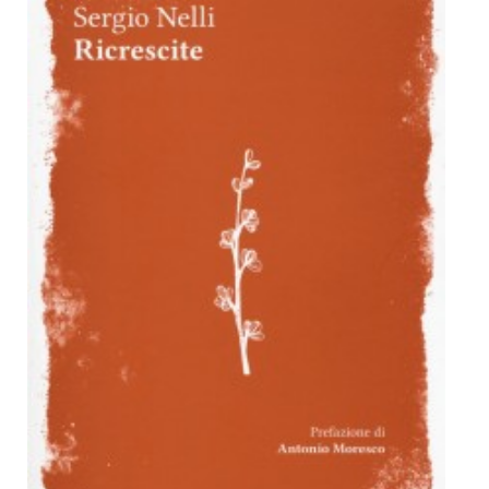
Dicono di Noi
Rassegna Stampa
Archivio
Autori
Generi
Case editrici
Partnership
Giallo Stresa
Premio Chiara
Tabù Festival 2014
A Tutto Volume
Salone di Torino
Marketing