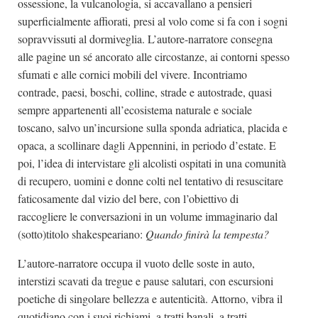
ossessione, la vulcanologia, si accavallano a pensieri
superficialmente affiorati, presi al volo come si fa con i sogni
sopravvissuti al dormiveglia. L’autore-narratore consegna
alle pagine un sé ancorato alle circostanze, ai contorni spesso
sfumati e alle cornici mobili del vivere. Incontriamo
contrade, paesi, boschi, colline, strade e autostrade, quasi
sempre appartenenti all’ecosistema naturale e sociale
toscano, salvo un’incursione sulla sponda adriatica, placida e
opaca, a scollinare dagli Appennini, in periodo d’estate. E
poi, l’idea di intervistare gli alcolisti ospitati in una comunità
di recupero, uomini e donne colti nel tentativo di resuscitare
faticosamente dal vizio del bere, con l’obiettivo di
raccogliere le conversazioni in un volume immaginario dal
(sotto)titolo shakespeariano:
Quando finirà la tempesta?
L’autore-narratore occupa il vuoto delle soste in auto,
interstizi scavati da tregue e pause salutari, con escursioni
poetiche di singolare bellezza e autenticità. Attorno, vibra il
quotidiano con i suoi richiami, a tratti banali, a tratti