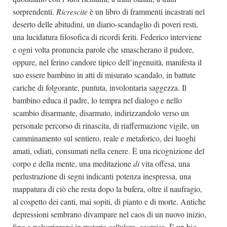
sorprendenti.
Ricrescite
è un libro di frammenti incastrati nel
deserto delle abitudini, un diario-scandaglio di poveri resti,
una lucidatura filosofica di ricordi feriti. Federico interviene
e ogni volta pronuncia parole che smascherano il pudore,
oppure, nel ferino candore tipico dell’ingenuità, manifesta il
suo essere bambino in atti di misurato scandalo, in battute
cariche di folgorante, puntuta, involontaria saggezza. Il
bambino educa il padre, lo tempra nel dialogo e nello
scambio disarmante, disarmato, indirizzandolo verso un
personale percorso di rinascita, di riaffermazione vigile, un
camminamento sul sentiero, reale e metaforico, dei luoghi
amati, odiati, consumati nella cenere. È una ricognizione del
corpo e della mente, una meditazione
di
vita offesa, una
perlustrazione di segni indicanti potenza inespressa, una
mappatura di ciò che resta dopo la bufera, oltre il naufragio,
al cospetto dei canti, mai sopiti, di pianto e di morte. Antiche
depressioni sembrano divampare nel caos di un nuovo inizio,
fino a polverizzarsi in materia cellulare, cosmica. È un big