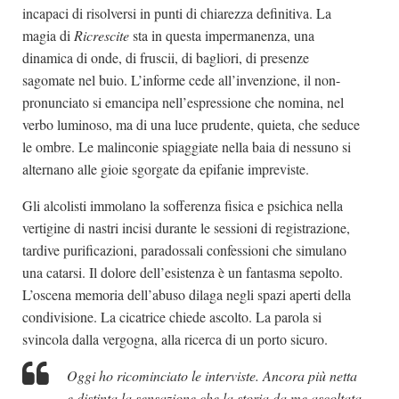
incapaci di risolversi in punti di chiarezza definitiva. La
magia di
Ricrescite
sta in questa impermanenza, una
dinamica di onde, di fruscii, di bagliori, di presenze
sagomate nel buio. L’informe cede all’invenzione, il non-
pronunciato si emancipa nell’espressione che nomina, nel
verbo luminoso, ma di una luce prudente, quieta, che seduce
le ombre. Le malinconie spiaggiate nella baia di nessuno si
alternano alle gioie sgorgate da epifanie impreviste.
Gli alcolisti immolano la sofferenza fisica e psichica nella
vertigine di nastri incisi durante le sessioni di registrazione,
tardive purificazioni, paradossali confessioni che simulano
una catarsi. Il dolore dell’esistenza è un fantasma sepolto.
L’oscena memoria dell’abuso dilaga negli spazi aperti della
condivisione. La cicatrice chiede ascolto. La parola si
svincola dalla vergogna, alla ricerca di un porto sicuro.
Oggi ho ricominciato le interviste. Ancora più netta
e distinta la sensazione che la storia da me ascoltata