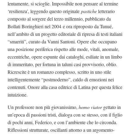
lentamente, si scioglie. Impossibile non pensare al termine
‘resilienza’, leggendo questo originale
pastiche
letterario
composto al sorgere del terzo millennio, pubblicato da
Bollati Boringhieri nel 2004 e ora riproposto da Tunué,
nell’ambito di un progetto editoriale di ripresa di testi italiani
“smarriti”, curato da Vanni Santoni. Opere che occupano
una posizione periferica rispetto alle mode, vitali, anomale,
eccentriche, opere espunte dai cataloghi, esiliate in un limbo
di immeritato, per fortuna in taluni casi provvisorio, oblio.
Ricrescite
è un romanzo complesso, scritto in uno stile
intelligentemente “postmoderno”, caldo di emozioni nei
contenuti. Onore alla casa editrice di Latina per questa felice
intuizione.
Un professore non più giovanissimo,
homo viator
gettato in
un’epoca di passioni tristi, dialoga con se stesso, con il figlio
di pochi anni, Federico, e con l’ambiente che lo circonda.
Riflessioni strutturate, oscillanti attorno a un argomento-