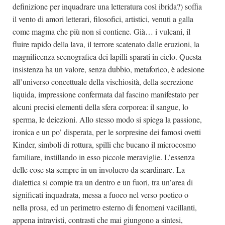
definizione per inquadrare una letteratura così ibrida?) soffia
il vento di amori letterari, filosofici, artistici, venuti a galla
come magma che più non si contiene. Già… i vulcani, il
fluire rapido della lava, il terrore scatenato dalle eruzioni, la
magnificenza scenografica dei lapilli sparati in cielo. Questa
insistenza ha un valore, senza dubbio, metaforico, è adesione
all’universo concettuale della vischiosità, della secrezione
liquida, impressione confermata dal fascino manifestato per
alcuni precisi elementi della sfera corporea: il sangue, lo
sperma, le deiezioni. Allo stesso modo si spiega la passione,
ironica e un po’ disperata, per le sorpresine dei famosi ovetti
Kinder, simboli di rottura, spilli che bucano il microcosmo
familiare, instillando in esso piccole meraviglie. L’essenza
delle cose sta sempre in un involucro da scardinare. La
dialettica si compie tra un dentro e un fuori, tra un’area di
significati inquadrata, messa a fuoco nel verso poetico o
nella prosa, ed un perimetro esterno di fenomeni vacillanti,
appena intravisti, contrasti che mai giungono a sintesi,