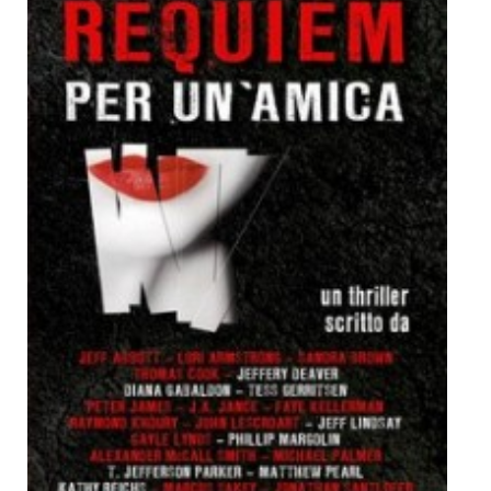
Dicono di Noi
Rassegna Stampa
Archivio
Autori
Generi
Case editrici
Partnership
Giallo Stresa
Premio Chiara
Tabù Festival 2014
A Tutto Volume
Salone di Torino
Marketing