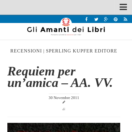
Spazi
Recensioni
Interviste & Incontri
RECENSIONI
|
SPERLING KUPFER EDITORE
Bandi
Home
Requiem per
Chi siamo
un’amica – AA. VV.
Contatti
Eventi
30 Novembre 2011
Home
di
Contatti
Chi siamo