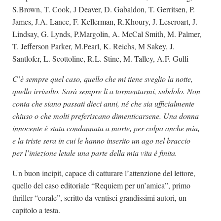
S.Brown, T. Cook, J Deaver, D. Gabaldon, T. Gerritsen, P.
James, J.A. Lance, F. Kellerman, R.Khoury, J. Lescroart, J.
Lindsay, G. Lynds, P.Margolin, A. McCal Smith, M. Palmer,
T. Jefferson Parker, M.Pearl, K. Reichs, M Sakey, J.
Santlofer, L. Scottoline, R.L. Stine, M. Talley, A.F. Gulli
C’è sempre quel caso, quello che mi tiene sveglio la notte,
quello irrisolto. Sarà sempre lì a tormentarmi, subdolo. Non
conta che siano passati dieci anni, né che sia ufficialmente
chiuso o che molti preferiscano dimenticarsene. Una donna
innocente è stata condannata a morte, per colpa anche mia,
e la triste sera in cui le hanno inserito un ago nel braccio
per l’iniezione letale una parte della mia vita è finita.
Un buon incipit, capace di catturare l’attenzione del lettore,
quello del caso editoriale “Requiem per un’amica”, primo
thriller “corale”, scritto da ventisei grandissimi autori, un
capitolo a testa.