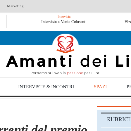
Marketing
Intervista
ntini
Le anime salve di Fabrizio De André – Jan Gaggetta
Intervista a Vania Colasanti
Elz
 Gaggetta
INTERVISTE & INCONTRI
SPAZI
P
RUBRIC
rrenti del premio