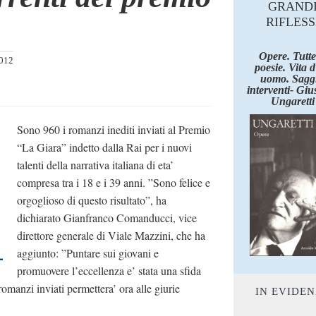
GRAND
RIFLESS
Opere. Tutte
012
poesie. Vita 
uomo. Saggi
interventi- Giu
Ungaretti
Sono 960 i romanzi inediti inviati al Premio
“La Giara” indetto dalla Rai per i nuovi
talenti della narrativa italiana di eta’
compresa tra i 18 e i 39 anni. ”Sono felice e
orgoglioso di questo risultato”, ha
dichiarato Gianfranco Comanducci, vice
direttore generale di Viale Mazzini, che ha
aggiunto: ”Puntare sui giovani e
promuovere l’eccellenza e’ stata una sfida
omanzi inviati permettera’ ora alle giurie
IN EVIDE