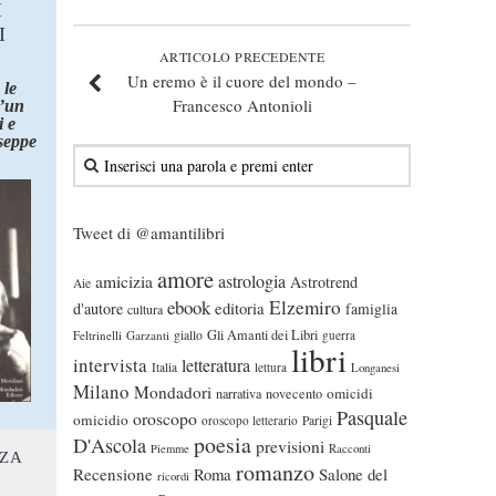
I
I
ARTICOLO PRECEDENTE
Un eremo è il cuore del mondo –
 le
Francesco Antonioli
d’un
 e
seppe
Tweet di @amantilibri
amore
astrologia
amicizia
Astrotrend
Aie
ebook
Elzemiro
editoria
d'autore
famiglia
cultura
Gli Amanti dei Libri
Feltrinelli
Garzanti
giallo
guerra
libri
intervista
letteratura
Italia
lettura
Longanesi
Milano
Mondadori
omicidi
narrativa
novecento
Pasquale
oroscopo
omicidio
oroscopo letterario
Parigi
poesia
D'Ascola
previsioni
Piemme
Racconti
NZA
romanzo
Recensione
Roma
Salone del
ricordi