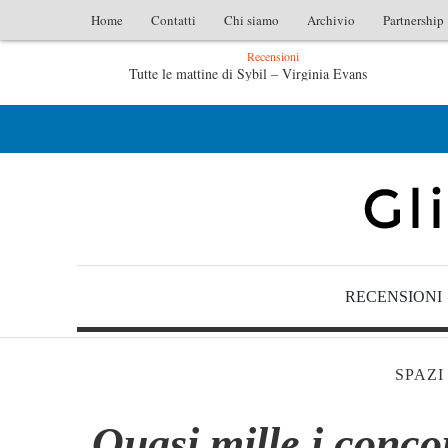
Home
Contatti
Chi siamo
Archivio
Partnership
Recensioni
l – Virginia Evans
L’idraulico non verrà – Fruttero & Luce
ruttero & Lucentini
Le anime salve di Fabrizio De André – Jan
RECENSIONI
SPAZI
Quasi mille i conco