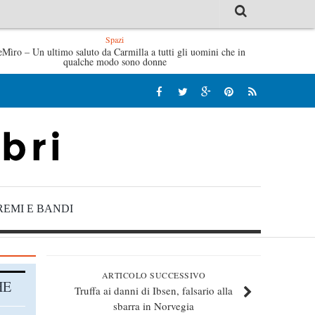
Spazi
eMìro – Un ultimo saluto da Carmilla a tutti gli uomini che in
Tutte le mattine di Sybil – Virginia Evans
L’
qualche modo sono donne
REMI E BANDI
ARTICOLO SUCCESSIVO
HE
Truffa ai danni di Ibsen, falsario alla
sbarra in Norvegia