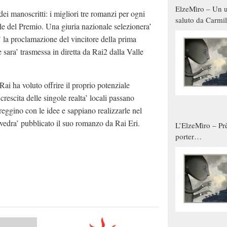
ElzeMìro – Un u
dei manoscritti: i migliori tre romanzi per ogni
saluto da Carmil
le del Premio. Una giuria nazionale selezionera’
tutti gli uomini 
’ la proclamazione del vincitore della prima
qualche modo s
 sara’ trasmessa in diretta da Rai2 dalla Valle
donne
ai ha voluto offrire il proprio potenziale
rescita delle singole realta’ locali passano
eggino con le idee e sappiano realizzarle nel
 vedra’ pubblicato il suo romanzo da Rai Eri.
L’ElzeMìro – Prê
porter
autunno/inverno