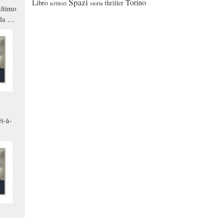
Spazi
Torino
Libro
thriller
scrittori
storia
ltimo
la a
che in
ono
t-à-
.