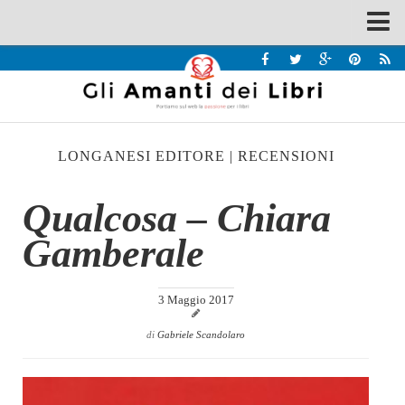
Spazi
Recensioni
Interviste & Incontri
LONGANESI EDITORE
|
RECENSIONI
Bandi
Home
Qualcosa – Chiara
Chi siamo
Gamberale
Contatti
Eventi
3 Maggio 2017
Home
di
Gabriele Scandolaro
Contatti
Chi siamo