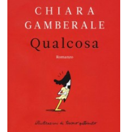
Dicono di Noi
Rassegna Stampa
Archivio
Autori
Generi
Case editrici
Partnership
Giallo Stresa
Premio Chiara
Tabù Festival 2014
A Tutto Volume
Salone di Torino
Marketing