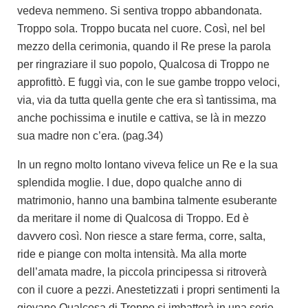
vedeva nemmeno. Si sentiva troppo abbandonata.
Troppo sola. Troppo bucata nel cuore. Così, nel bel
mezzo della cerimonia, quando il Re prese la parola
per ringraziare il suo popolo, Qualcosa di Troppo ne
approfittò. E fuggì via, con le sue gambe troppo veloci,
via, via da tutta quella gente che era sì tantissima, ma
anche pochissima e inutile e cattiva, se là in mezzo
sua madre non c’era.
(pag.34)
In un regno molto lontano viveva felice un Re e la sua
splendida moglie. I due, dopo qualche anno di
matrimonio, hanno una bambina talmente esuberante
da meritare il nome di Qualcosa di Troppo. Ed è
davvero così. Non riesce a stare ferma, corre, salta,
ride e piange con molta intensità. Ma alla morte
dell’amata madre, la piccola principessa si ritroverà
con il cuore a pezzi. Anestetizzati i propri sentimenti la
giovane Qualcosa di Troppo si imbatterà in una serie