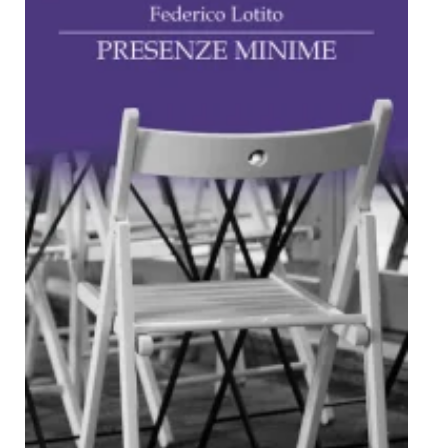
Dicono di Noi
Rassegna Stampa
Archivio
Autori
Generi
Case editrici
Partnership
Giallo Stresa
Premio Chiara
Tabù Festival 2014
A Tutto Volume
Salone di Torino
Marketing