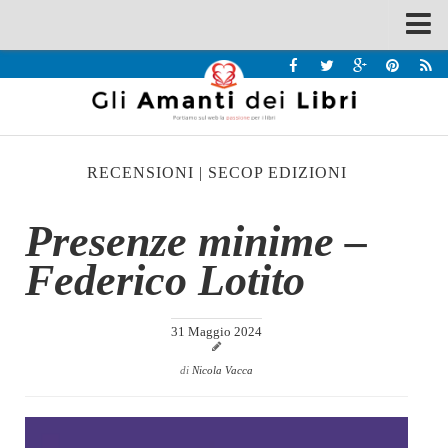
Spazi
Recensioni
Interviste & Incontri
RECENSIONI
|
SECOP EDIZIONI
Bandi
Home
Presenze minime –
Chi siamo
Federico Lotito
Contatti
Eventi
31 Maggio 2024
Home
di
Nicola Vacca
Contatti
Chi siamo