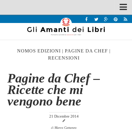
Spazi
Recensioni
Interviste & Incontri
NOMOS EDIZIONI
|
PAGINE DA CHEF
|
Bandi
RECENSIONI
Home
Pagine da Chef –
Chi siamo
Ricette che mi
Contatti
Eventi
vengono bene
Home
21 Dicembre 2014
Contatti
di
Marco Cattaneo
Chi siamo