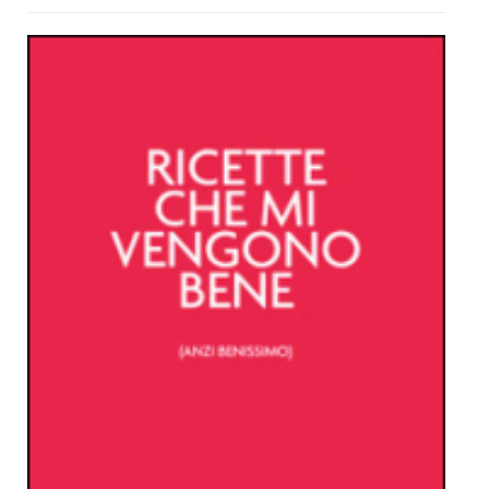
Dicono di Noi
Rassegna Stampa
Archivio
Autori
Generi
Case editrici
Partnership
Giallo Stresa
Premio Chiara
Tabù Festival 2014
A Tutto Volume
Salone di Torino
Marketing