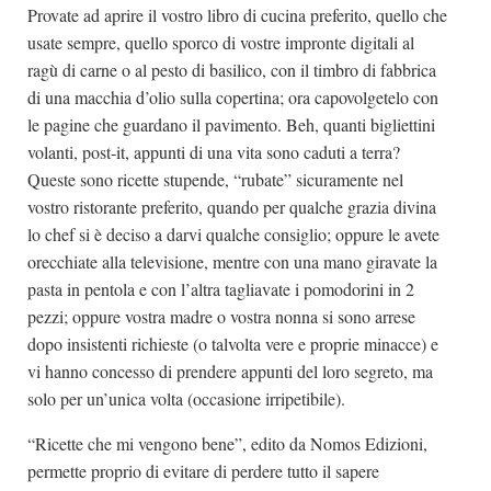
Provate ad aprire il vostro libro di cucina preferito, quello che
usate sempre, quello sporco di vostre impronte digitali al
ragù di carne o al pesto di basilico, con il timbro di fabbrica
di una macchia d’olio sulla copertina; ora capovolgetelo con
le pagine che guardano il pavimento. Beh, quanti bigliettini
volanti, post-it, appunti di una vita sono caduti a terra?
Queste sono ricette stupende, “rubate” sicuramente nel
vostro ristorante preferito, quando per qualche grazia divina
lo chef si è deciso a darvi qualche consiglio; oppure le avete
orecchiate alla televisione, mentre con una mano giravate la
pasta in pentola e con l’altra tagliavate i pomodorini in 2
pezzi; oppure vostra madre o vostra nonna si sono arrese
dopo insistenti richieste (o talvolta vere e proprie minacce) e
vi hanno concesso di prendere appunti del loro segreto, ma
solo per un’unica volta (occasione irripetibile).
“Ricette che mi vengono bene”, edito da Nomos Edizioni,
permette proprio di evitare di perdere tutto il sapere