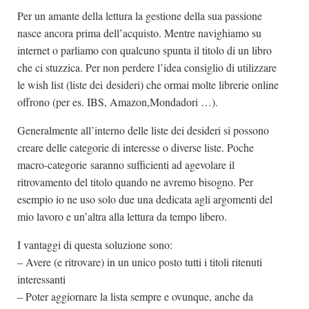
Per un amante della lettura la gestione della sua passione
Dicono di Noi
nasce ancora prima dell’acquisto. Mentre navighiamo su
Rassegna Stampa
internet o parliamo con qualcuno spunta il titolo di un libro
Archivio
che ci stuzzica. Per non perdere l’idea consiglio di utilizzare
le wish list (liste dei desideri) che ormai molte librerie online
Autori
offrono (per es. IBS, Amazon,Mondadori …).
Generi
Generalmente all’interno delle liste dei desideri si possono
Case editrici
creare delle categorie di interesse o diverse liste. Poche
Partnership
macro-categorie saranno sufficienti ad agevolare il
ritrovamento del titolo quando ne avremo bisogno. Per
Giallo Stresa
esempio io ne uso solo due una dedicata agli argomenti del
Premio Chiara
mio lavoro e un’altra alla lettura da tempo libero.
Tabù Festival 2014
I vantaggi di questa soluzione sono:
A Tutto Volume
– Avere (e ritrovare) in un unico posto tutti i titoli ritenuti
Salone di Torino
interessanti
– Poter aggiornare la lista sempre e ovunque, anche da
Marketing