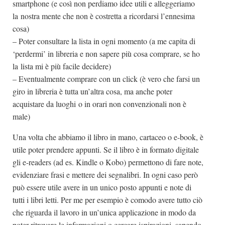
smartphone (e così non perdiamo idee utili e alleggeriamo
la nostra mente che non è costretta a ricordarsi l’ennesima
cosa)
– Poter consultare la lista in ogni momento (a me capita di
‘perdermi’ in libreria e non sapere più cosa comprare, se ho
la lista mi è più facile decidere)
– Eventualmente comprare con un click (è vero che farsi un
giro in libreria è tutta un’altra cosa, ma anche poter
acquistare da luoghi o in orari non convenzionali non è
male)
Una volta che abbiamo il libro in mano, cartaceo o e-book, è
utile poter prendere appunti. Se il libro è in formato digitale
gli e-readers (ad es. Kindle o Kobo) permettono di fare note,
evidenziare frasi e mettere dei segnalibri. In ogni caso però
può essere utile avere in un unico posto appunti e note di
tutti i libri letti. Per me per esempio è comodo avere tutto ciò
che riguarda il lavoro in un’unica applicazione in modo da
poter ritrovare le informazioni o cercare ispirazioni, sapendo