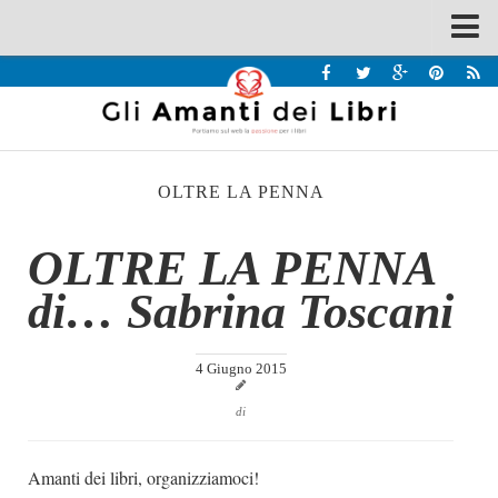
Spazi
Recensioni
Interviste & Incontri
OLTRE LA PENNA
Bandi
Home
OLTRE LA PENNA
Chi siamo
di… Sabrina Toscani
Contatti
Eventi
4 Giugno 2015
Home
di
Contatti
Amanti dei libri, organizziamoci!
Chi siamo