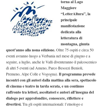
torna al Lago
Dicono di Noi
Maggiore
“LetterAltura”, la
Rassegna Stampa
principale
Archivio
manifestazione
dedicata alla
Autori
letteratura di
Generi
montagna, giunta
Case editrici
quest’anno alla nona edizione.
Oltre 75 ospiti e circa 50
eventi avranno luogo a Verbania nel mese di giugno e a
Partnership
seguire, a luglio, anche le Valli diventeranno il palcoscenico
Giallo Stresa
di altri 5 eventi (ad Ameno, Parco Besozzi Benioli,
Premio Chiara
Il programma prevede
Premeno, Alpe Colle e Vogogna).
incontri con gli autori dalla mattina alla sera, spettacolo
Tabù Festival 2014
di cinema e teatro in tarda serata, e un continuo
A Tutto Volume
raffronto tra lettori, ascoltatori e autori all’insegna del
Salone di Torino
dialogo per approfondire, conoscere, riflettere e
divertirsi.
Tra gli ospiti internazionali: l’etnologo e
Marketing