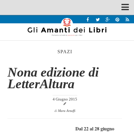
Spazi
Recensioni
Interviste & Incontri
SPAZI
Bandi
Home
Nona edizione di
Chi siamo
LetterAltura
Contatti
Eventi
4 Giugno 2015
Home
di
Mara Arzuffi
Contatti
Dal 22 al 28 giugno
Chi siamo