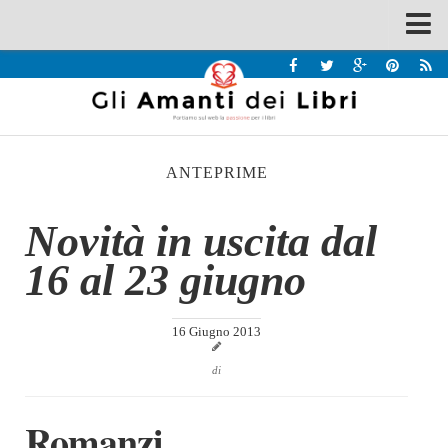
Spazi
Recensioni
Interviste & Incontri
ANTEPRIME
Bandi
Home
Novità in uscita dal
Chi siamo
16 al 23 giugno
Contatti
Eventi
16 Giugno 2013
Home
di
Contatti
Romanzi
Chi siamo