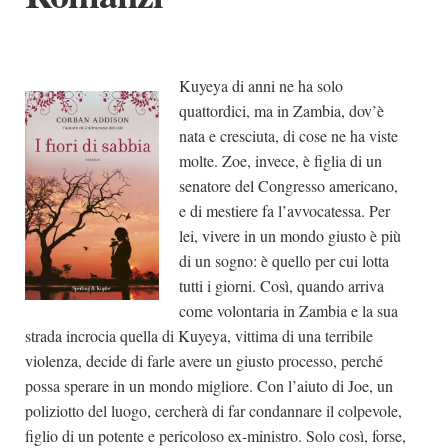
Dicono di Noi
Rassegna Stampa
Kuyeya di anni ne ha solo
Archivio
quattordici, ma in Zambia, dov’è
Autori
nata e cresciuta, di cose ne ha viste
molte. Zoe, invece, è figlia di un
Generi
senatore del Congresso americano,
Case editrici
e di mestiere fa l’avvocatessa. Per
Partnership
lei, vivere in un mondo giusto è più
di un sogno: è quello per cui lotta
Giallo Stresa
tutti i giorni. Così, quando arriva
Premio Chiara
come volontaria in Zambia e la sua
strada incrocia quella di Kuyeya, vittima di una terribile
Tabù Festival 2014
violenza, decide di farle avere un giusto processo, perché
A Tutto Volume
possa sperare in un mondo migliore. Con l’aiuto di Joe, un
Salone di Torino
poliziotto del luogo, cercherà di far condannare il colpevole,
Marketing
figlio di un potente e pericoloso ex-ministro. Solo così, forse,