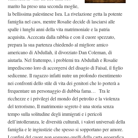
marito ha preso una seconda moglie,
la bellissima palestinese Isra. La rivelazione getta la potente
famiglia nel caos, mentre Rosalie decide di lasciarsi alle
spalle i lunghi anni della vita matrimoniale e la patria
acquisita. Accecata dalla rabbia e con il cuore spezzato,
prepara la sua partenza chiedendo al migliore amico
americano di Abdullah, il divorziato Dan Coleman, di
aiutarla. Nel frattempo, i problemi tra Abdullah e Rosalie
impediscono loro di accorgersi del disagio di Faisal, il figlio
sedicenne. Il ragazzo infatti nutre un profondo risentimento
nei confronti dello stile di vita dei genitori che lo porterà a
frequentare un personaggio di dubbia fama… Tra le
ricchezze e i privilegi del mondo del petrolio e la violenza
del terrorismo, Il matrimonio segreto è una storia senza
tempo sulla solitudine degli immigrati e i pericoli
dell’intolleranza, le diversità culturali, i valori universali della
famiglia e le ingiustizie che spesso si sopportano per amore.
I confini del cuore non seguono quelli della carta geografica.