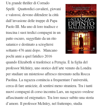
Un grande thriller di Corrado
Spelli Quattordici cavalieri, giovani
e valorosi, devono difendere la città
dall’invasione delle truppe di Papa
Paolo III. Ma uno di loro tradisce e
trascina i suoi tredici compagni in un
patto oscuro, suggellato da un rito
satanico e destinato a sciogliersi
soltanto 476 anni dopo. Mancano
pochi anni a quel fatidico 2016
quando Elizabeth si trasferisce a Perugia. È la figlia del
professor McInley, uno storico dell’arte venuto da Londra
per studiare un misterioso affresco rinvenuto nella Rocca
Paolina. La ragazza comincia a frequentare l’università,
cerca di fare amicizie, di sentirsi meno straniera. Tra i tanti
nuovi compagni di corso incontra Lars, un ragazzo svedese
affascinante ed enigmatico. Tra loro nasce subito una storia
d’amore. Il professor McInley, nel frattempo, studia