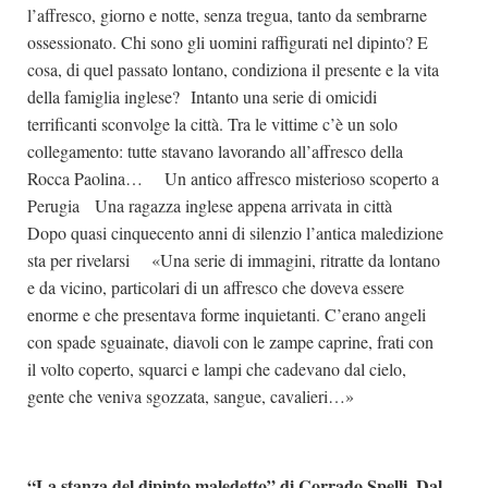
l’affresco, giorno e notte, senza tregua, tanto da sembrarne
ossessionato. Chi sono gli uomini raffigurati nel dipinto? E
cosa, di quel passato lontano, condiziona il presente e la vita
della famiglia inglese? Intanto una serie di omicidi
terrificanti sconvolge la città. Tra le vittime c’è un solo
collegamento: tutte stavano lavorando all’affresco della
Rocca Paolina… Un antico affresco misterioso scoperto a
Perugia Una ragazza inglese appena arrivata in città
Dopo quasi cinquecento anni di silenzio l’antica maledizione
sta per rivelarsi «Una serie di immagini, ritratte da lontano
e da vicino, particolari di un affresco che doveva essere
enorme e che presentava forme inquietanti. C’erano angeli
con spade sguainate, diavoli con le zampe caprine, frati con
il volto coperto, squarci e lampi che cadevano dal cielo,
gente che veniva sgozzata, sangue, cavalieri…»
“La stanza del dipinto maledetto” di Corrado Spelli. Dal