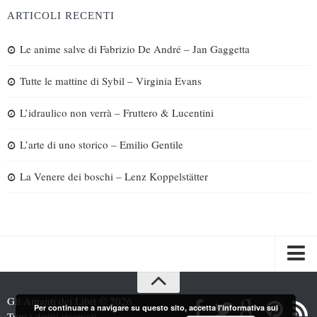
ARTICOLI RECENTI
Le anime salve di Fabrizio De André – Jan Gaggetta
Tutte le mattine di Sybil – Virginia Evans
L’idraulico non verrà – Fruttero & Lucentini
L’arte di uno storico – Emilio Gentile
La Venere dei boschi – Lenz Koppelstätter
Spazi
Gli Amanti dei Libri © 2026.
Per continuare a navigare su questo sito, accetta l'informativa sui
Recensioni
Tutti i diritti riservati.