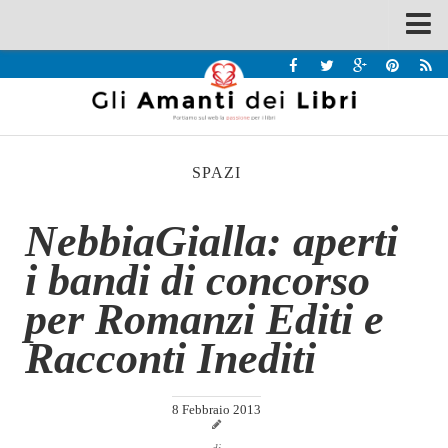
Spazi
Recensioni
Interviste & Incontri
SPAZI
Bandi
Home
NebbiaGialla: aperti
Chi siamo
i bandi di concorso
Contatti
per Romanzi Editi e
Eventi
Racconti Inediti
Home
Contatti
8 Febbraio 2013
Chi siamo