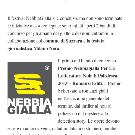
di
Dicono di Noi
Il festival NebbiaGialla si è concluso, ma non sono terminate
Rassegna Stampa
le iniziative a esso collegate: sono infatti aperti 2 bandi di
Archivio
concorso per gli amanti del giallo e del noir, entrambi in
Autori
comune di Suzzara
testata
collaborazione col
e la
giornalistica Milano Nera.
Generi
Case editrici
Il primo è il bando di concorso
Premio Nebbiagialla Per La
Partnership
Letteratura Noir E Poliziesca
Giallo Stresa
2013 – Romanzi Editi
: il Premio
è riservato a romanzi gialli
Premio Chiara
nell’accezione generale del
Tabù Festival 2014
termine, dal thriller al noir al
A Tutto Volume
poliziesco dal mystery alla
detection story. Le opere devono
Salone di Torino
essere di autori viventi, cittadini italiani o stranieri, purché
Marketing