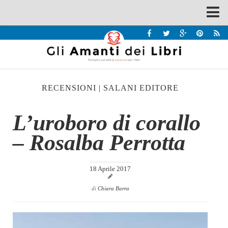
Spazi
Recensioni
Interviste & Incontri
RECENSIONI
|
SALANI EDITORE
Bandi
Home
L’uroboro di corallo
Chi siamo
– Rosalba Perrotta
Contatti
Eventi
18 Aprile 2017
Home
di
Chiara Barra
Contatti
Chi siamo