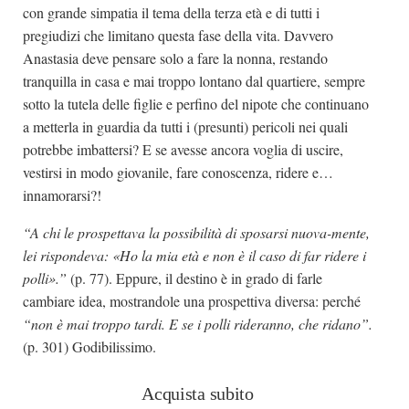
con grande simpatia il tema della terza età e di tutti i
pregiudizi che limitano questa fase della vita. Davvero
Anastasia deve pensare solo a fare la nonna, restando
tranquilla in casa e mai troppo lontano dal quartiere, sempre
sotto la tutela delle figlie e perfino del nipote che continuano
a metterla in guardia da tutti i (presunti) pericoli nei quali
potrebbe imbattersi? E se avesse ancora voglia di uscire,
vestirsi in modo giovanile, fare conoscenza, ridere e…
innamorarsi?!
“
A chi le prospettava la possibilità di sposarsi nuova-mente,
lei rispondeva: «Ho la mia età e non è il caso di far ridere i
polli».”
(p. 77). Eppure, il destino è in grado di farle
cambiare idea, mostrandole una prospettiva diversa: perché
“non è mai troppo tardi. E se i
polli rideranno, che ridano”.
(p. 301) Godibilissimo.
Acquista subito