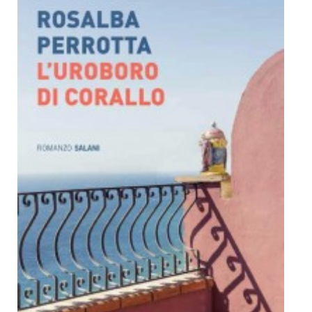
Dicono di Noi
Rassegna Stampa
Archivio
Autori
Generi
Case editrici
Partnership
Giallo Stresa
Premio Chiara
Tabù Festival 2014
A Tutto Volume
Salone di Torino
Marketing