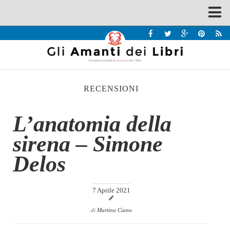
Spazi
Recensioni
Interviste & Incontri
RECENSIONI
Bandi
Home
L’anatomia della
Chi siamo
sirena – Simone
Contatti
Delos
Eventi
Home
7 Aprile 2021
Contatti
di
Martino Ciano
Chi siamo