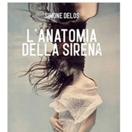
Dicono di Noi
Rassegna Stampa
Archivio
Autori
Generi
Case editrici
Partnership
Giallo Stresa
Premio Chiara
Tabù Festival 2014
A Tutto Volume
Salone di Torino
Marketing