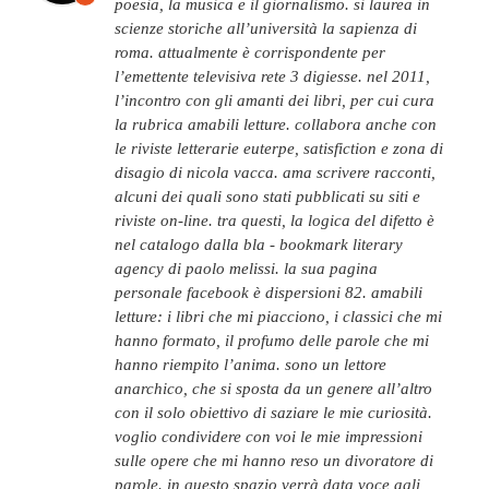
poesia, la musica e il giornalismo. si laurea in
scienze storiche all’università la sapienza di
roma. attualmente è corrispondente per
l’emettente televisiva rete 3 digiesse. nel 2011,
l’incontro con gli amanti dei libri, per cui cura
la rubrica amabili letture. collabora anche con
le riviste letterarie euterpe, satisfiction e zona di
disagio di nicola vacca. ama scrivere racconti,
alcuni dei quali sono stati pubblicati su siti e
riviste on-line. tra questi, la logica del difetto è
nel catalogo dalla bla - bookmark literary
agency di paolo melissi. la sua pagina
personale facebook è dispersioni 82. amabili
letture: i libri che mi piacciono, i classici che mi
hanno formato, il profumo delle parole che mi
hanno riempito l’anima. sono un lettore
anarchico, che si sposta da un genere all’altro
con il solo obiettivo di saziare le mie curiosità.
voglio condividere con voi le mie impressioni
sulle opere che mi hanno reso un divoratore di
parole. in questo spazio verrà data voce agli