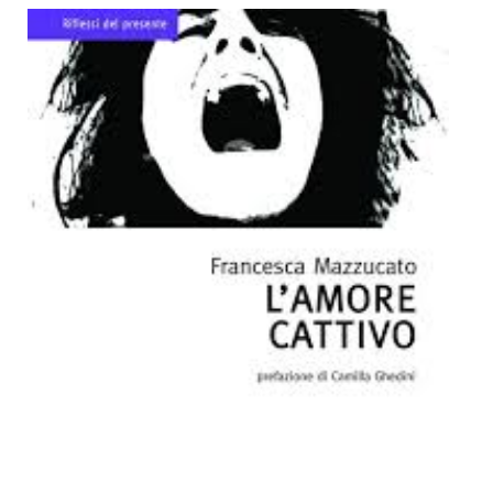
Dicono di Noi
Rassegna Stampa
Archivio
Autori
Generi
Case editrici
Partnership
Giallo Stresa
Premio Chiara
Tabù Festival 2014
A Tutto Volume
Salone di Torino
Marketing