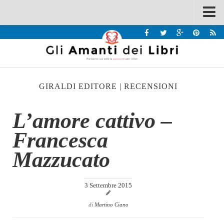
Spazi
Recensioni
Interviste & Incontri
GIRALDI EDITORE
|
RECENSIONI
Bandi
Home
L’amore cattivo –
Chi siamo
Francesca
Contatti
Mazzucato
Eventi
Home
3 Settembre 2015
Contatti
di
Martino Ciano
Chi siamo