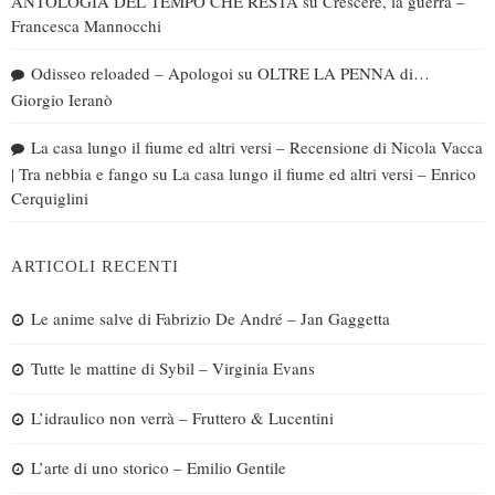
ANTOLOGIA DEL TEMPO CHE RESTA
su
Crescere, la guerra –
Francesca Mannocchi
Odisseo reloaded – Apologoi
su
OLTRE LA PENNA di…
Giorgio Ieranò
La casa lungo il fiume ed altri versi – Recensione di Nicola Vacca
| Tra nebbia e fango
su
La casa lungo il fiume ed altri versi – Enrico
Cerquiglini
ARTICOLI RECENTI
Le anime salve di Fabrizio De André – Jan Gaggetta
Tutte le mattine di Sybil – Virginia Evans
L’idraulico non verrà – Fruttero & Lucentini
L’arte di uno storico – Emilio Gentile