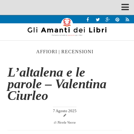
Spazi
Recensioni
Interviste & Incontri
AFFIORI
|
RECENSIONI
Bandi
Home
L’altalena e le
Chi siamo
parole – Valentina
Contatti
Ciurleo
Eventi
Home
7 Agosto 2025
Contatti
di
Nicola Vacca
Chi siamo