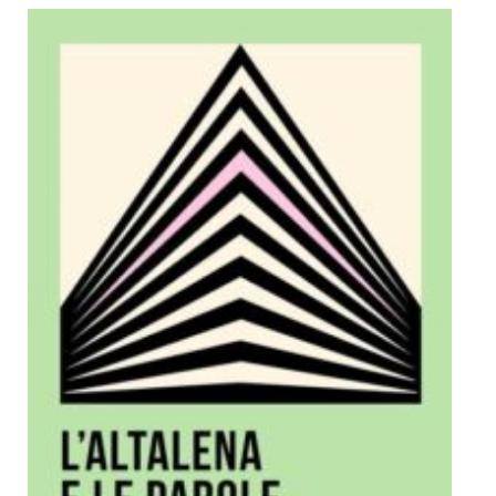
Dicono di Noi
Rassegna Stampa
Archivio
Autori
Generi
Case editrici
Partnership
Giallo Stresa
Premio Chiara
Tabù Festival 2014
A Tutto Volume
Salone di Torino
Marketing