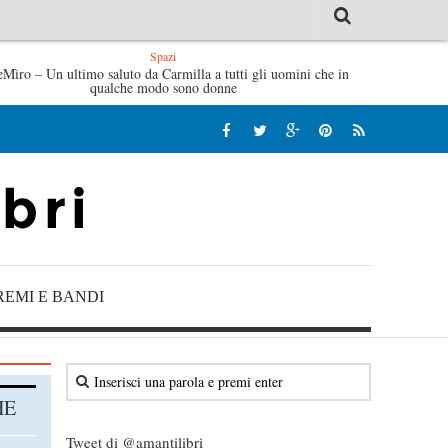
Spazi
di Fabrizio De André – Jan Gaggetta
eMìro – Un ultimo saluto da Carmilla a tutti gli uomini che in
Tutte le mattine di Sybi
qualche modo sono donne
REMI E BANDI
HE
Tweet di @amantilibri