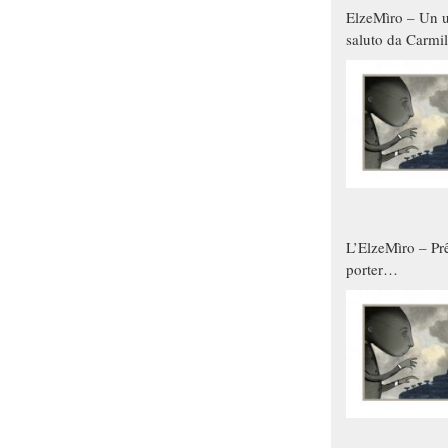
ElzeMìro – Un u
saluto da Carmil
tutti gli uomini 
qualche modo s
donne
L’ElzeMìro – Prê
porter
autunno/inverno