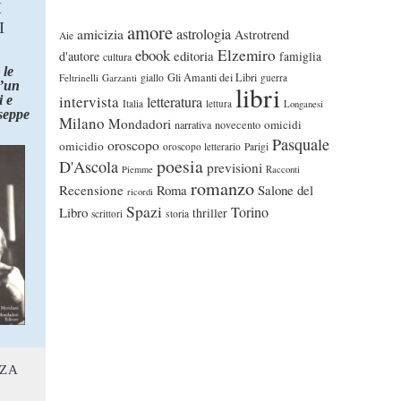
I
I
amore
astrologia
amicizia
Astrotrend
Aie
ebook
Elzemiro
editoria
d'autore
famiglia
cultura
 le
Gli Amanti dei Libri
Feltrinelli
Garzanti
giallo
guerra
d’un
libri
intervista
 e
letteratura
Italia
lettura
Longanesi
seppe
Milano
Mondadori
omicidi
narrativa
novecento
Pasquale
oroscopo
omicidio
oroscopo letterario
Parigi
poesia
D'Ascola
previsioni
Piemme
Racconti
romanzo
Recensione
Roma
Salone del
ricordi
Spazi
Torino
Libro
thriller
scrittori
storia
NZA