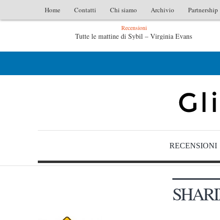
Home
Contatti
Chi siamo
Archivio
Partnership
Recensioni
Tutte le mattine di Sybil – Virginia Evans
L’idraulico non verrà – Fruttero & Lucentini
L
RECENSIONI
SHAR