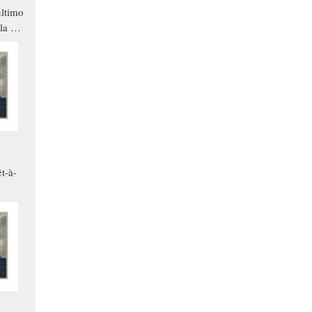
ltimo
la a
che in
ono
t-à-
.