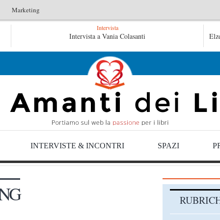
Marketing
Intervista
L’idraulico non verrà – Fruttero & Lucentini
Intervista a Vania Colasanti
Le anime salve 
Elz
e anime salve di Fabrizio De André – Jan Gaggetta
INTERVISTE & INCONTRI
SPAZI
P
ING
RUBRIC