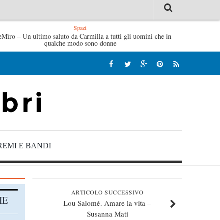
Spazi
eMìro – Un ultimo saluto da Carmilla a tutti gli uomini che in
L’idraulico non verrà – Fruttero & Lucentini
L’a
qualche modo sono donne
REMI E BANDI
ARTICOLO SUCCESSIVO
HE
Lou Salomé. Amare la vita –
Susanna Mati