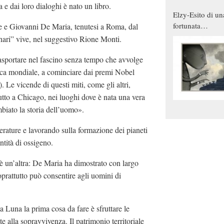
 e dai loro dialoghi è nato un libro.
Elzy-Esito di un
fortunata
tore e Giovanni De Maria, tenutesi a Roma, dal
combinazione
unari” vive, nel suggestivo Rione Monti.
 trasportare nel fascino senza tempo che avvolge
erca mondiale, a cominciare dai premi Nobel
e vicende di questi miti, come gli altri,
utto a Chicago, nei luoghi dove è nata una vera
mbiato la storia dell’uomo».
erature e lavorando sulla formazione dei pianeti
tità di ossigeno.
o è un’altra: De Maria ha dimostrato con largo
oprattutto può consentire agli uomini di
lla Luna la prima cosa da fare è sfruttare le
e alla sopravvivenza. Il patrimonio territoriale