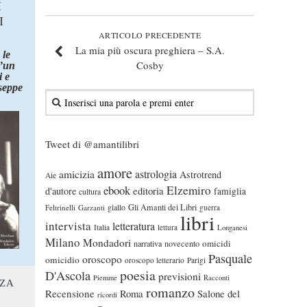
I
I
ARTICOLO PRECEDENTE
La mia più oscura preghiera – S.A.
 le
Cosby
d’un
 e
seppe
Tweet di @amantilibri
amore
astrologia
amicizia
Astrotrend
Aie
ebook
Elzemiro
editoria
d'autore
famiglia
cultura
Gli Amanti dei Libri
Feltrinelli
Garzanti
giallo
guerra
libri
intervista
letteratura
Italia
lettura
Longanesi
Milano
Mondadori
omicidi
narrativa
novecento
Pasquale
oroscopo
omicidio
oroscopo letterario
Parigi
poesia
D'Ascola
previsioni
Piemme
Racconti
NZA
romanzo
Recensione
Roma
Salone del
ricordi