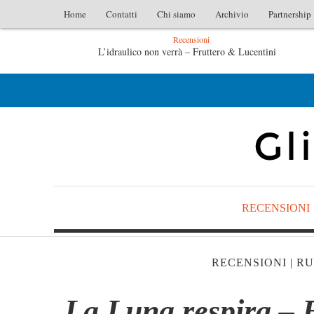
Home
Contatti
Chi siamo
Archivio
Partnership
Recensioni
ero & Lucentini
L’arte di uno storico – Emilio Gentile
lio Gentile
Tutte le mattine di Sybil – Virginia Evans
RECENSIONI
RECENSIONI
|
RU
La Luna respira – 