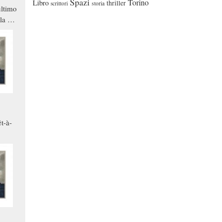
Spazi
Torino
Libro
thriller
scrittori
storia
ltimo
la a
che in
ono
t-à-
.