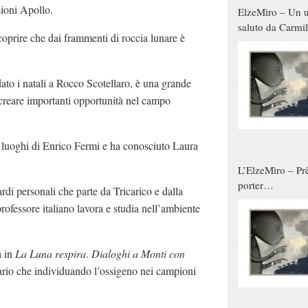
ioni Apollo.
ElzeMìro – Un u
saluto da Carmil
coprire che dai frammenti di roccia lunare è
tutti gli uomini 
qualche modo s
donne
dato i natali a Rocco Scotellaro, è una grande
 a creare importanti opportunità nel campo
ei luoghi di Enrico Fermi e ha conosciuto Laura
L’ElzeMìro – Prê
porter
ardi personali che parte da Tricarico e dalla
autunno/inverno
professore italiano lavora e studia nell’ambiente
a in
La Luna respira
.
Dialoghi a Monti con
inario che individuando l’ossigeno nei campioni