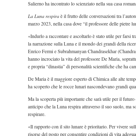
Salierno ha incontrato lo scienziato nella sua casa romana
La Luna respira
è il frutto delle conversazioni tra l’au
marzo 2023, nella casa dove “il professore delle pietre l
«Indurlo a raccontare e ascoltarlo è stato utile per farsi
la narrazione sulla Luna e il mondo dei grandi della ric
Enrico Fermi e Subrahmanyan Chandrasekhar (Chandra). L
hanno incrociato la vita del professore De Maria, sopratt
e propria “dinastia” di personalità scientifiche che ha ca
De Maria è il maggiore esperto di Chimica alle alte temp
ha scoperto che le rocce lunari nascondevano grandi quan
Ma la scoperta più importante che sarà utile per il futur
anticipo che la Luna respira attraverso il suo suolo, ma s
respirare.
«Il rapporto con il sito lunare è prioritario. Per vivere su
risorse del posto per consentire condizioni di vita adeguat