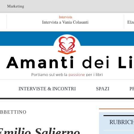
Marketing
Intervista
Tutte le mattine di Sybil – Virginia Evans
Intervista a Vania Colasanti
Elz
INTERVISTE & INCONTRI
SPAZI
P
BBETTINO
RUBRIC
Emilio Salierno