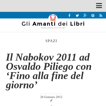
Spazi
Recensioni
Interviste & Incontri
SPAZI
Bandi
Home
Il Nabokov 2011 ad
Chi siamo
Osvaldo Piliego con
Contatti
‘Fino alla fine del
Eventi
giorno’
Home
Contatti
26 Gennaio 2012
Chi siamo