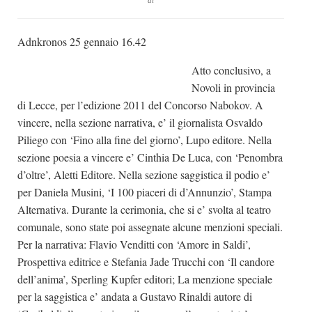
di
Dicono di Noi
Adnkronos 25 gennaio 16.42
Rassegna Stampa
Archivio
Atto conclusivo, a
Novoli in provincia
Autori
di Lecce, per l’edizione 2011 del Concorso Nabokov. A
Generi
vincere, nella sezione narrativa, e’ il giornalista Osvaldo
Case editrici
Piliego con ‘Fino alla fine del giorno’, Lupo editore. Nella
sezione poesia a vincere e’ Cinthia De Luca, con ‘Penombra
Partnership
d’oltre’, Aletti Editore. Nella sezione saggistica il podio e’
Giallo Stresa
per Daniela Musini, ‘I 100 piaceri di d’Annunzio’, Stampa
Alternativa. Durante la cerimonia, che si e’ svolta al teatro
Premio Chiara
comunale, sono state poi assegnate alcune menzioni speciali.
Tabù Festival 2014
Per la narrativa: Flavio Venditti con ‘Amore in Saldi’,
A Tutto Volume
Prospettiva editrice e Stefania Jade Trucchi con ‘Il candore
dell’anima’, Sperling Kupfer editori; La menzione speciale
Salone di Torino
per la saggistica e’ andata a Gustavo Rinaldi autore di
Marketing