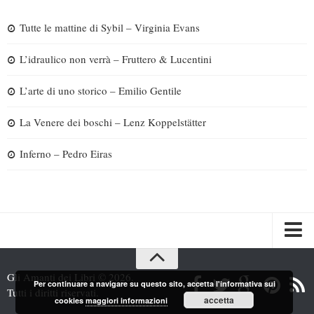
Tutte le mattine di Sybil – Virginia Evans
L’idraulico non verrà – Fruttero & Lucentini
L’arte di uno storico – Emilio Gentile
La Venere dei boschi – Lenz Koppelstätter
Inferno – Pedro Eiras
Spazi
Gli Amanti dei Libri © 2026.
Per continuare a navigare su questo sito, accetta l'informativa sui
Recensioni
Tutti i diritti riservati.
accetta
cookies
maggiori informazioni
Interviste & Incontri