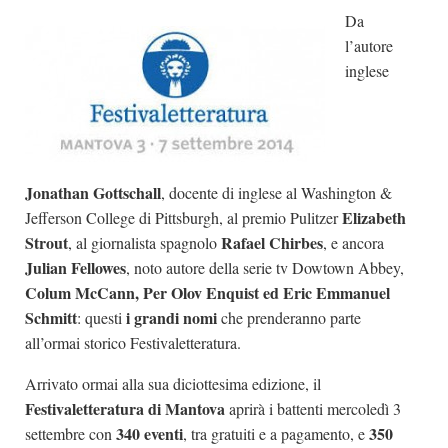
Da
Dicono di Noi
l’autore
Rassegna Stampa
inglese
Archivio
Autori
Generi
Jonathan Gottschall
, docente di inglese al Washington &
Case editrici
Elizabeth
Jefferson College di Pittsburgh, al premio Pulitzer
Partnership
Strout
Rafael Chirbes
, al giornalista spagnolo
, e ancora
Julian Fellowes
, noto autore della serie tv Dowtown Abbey,
Giallo Stresa
Colum McCann, Per Olov Enquist ed Eric Emmanuel
Premio Chiara
Schmitt
i grandi nomi
: questi
che prenderanno parte
Tabù Festival 2014
all’ormai storico Festivaletteratura.
A Tutto Volume
Arrivato ormai alla sua diciottesima edizione, il
Salone di Torino
Festivaletteratura di Mantova
aprirà i battenti mercoledì 3
340 eventi
350
settembre con
, tra gratuiti e a pagamento, e
Marketing