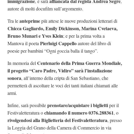
immigrazione
affiancata dal regista Andrea Segre
, e sarà
,
autore di molti docufilm sull’argomento.
anteprime
Tra le
più attese le nuove produzioni letterari di
Chicca Gagliardo, Emily Dickinson, Marina Cvetaeva,
Bruno Munari e Yves Klein
; e per la prima volta a
Pierluigi Cappello
Mantova il poeta
autore del libro di
poesie per bambini “Ogni goccia balla il tango”.
Centenario della Prima Guerra Mondiale,
In memoria del
il progetto “Caro Padre, Vidiro” sarà l’installazione
sonora
, all’interno della cripta di San Sebastiano, che
permetterà di ascoltare le voci dei tanti italiani chiamati alle
armi.
prenotare/acquistare i biglietti
Infine, sarà possibile
per il
chiamando il numero 0376.288361
Festivaletteratura o
, o
rivolgendosi alla Biglietteria del Festivaletteratura
, presso
la Loggia del Grano della Camera di Commercio in via