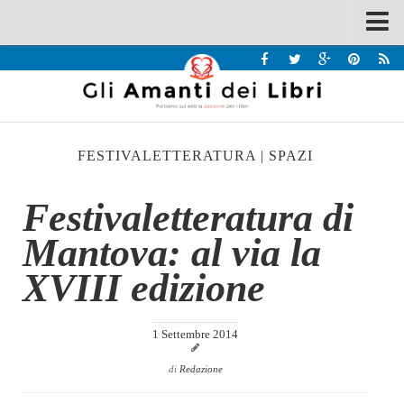
Spazi
Recensioni
Interviste & Incontri
FESTIVALETTERATURA
|
SPAZI
Bandi
Home
Festivaletteratura di
Chi siamo
Mantova: al via la
Contatti
XVIII edizione
Eventi
Home
1 Settembre 2014
Contatti
di
Redazione
Chi siamo