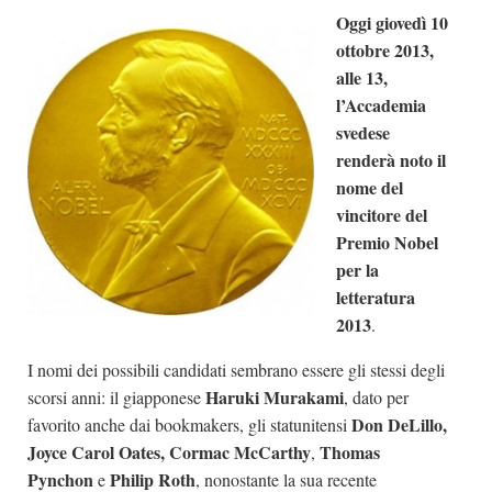
Oggi giovedì 10
Dicono di Noi
ottobre 2013,
Rassegna Stampa
alle 13,
Archivio
l’Accademia
svedese
Autori
renderà noto il
Generi
nome del
vincitore del
Case editrici
Premio Nobel
Partnership
per la
Giallo Stresa
letteratura
2013
.
Premio Chiara
Tabù Festival 2014
I nomi dei possibili candidati sembrano essere gli stessi degli
Haruki Murakami
scorsi anni: il giapponese
, dato per
A Tutto Volume
Don DeLillo,
favorito anche dai bookmakers, gli statunitensi
Salone di Torino
Joyce Carol Oates, Cormac McCarthy
Thomas
,
Marketing
Pynchon
Philip Roth
e
, nonostante la sua recente