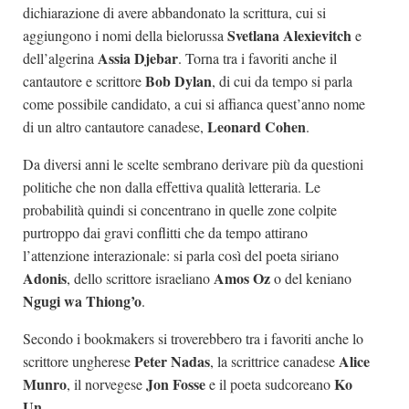
dichiarazione di avere abbandonato la scrittura, cui si
Svetlana Alexievitch
aggiungono i nomi della bielorussa
e
Assia Djebar
dell’algerina
. Torna tra i favoriti anche il
Bob Dylan
cantautore e scrittore
, di cui da tempo si parla
come possibile candidato, a cui si affianca quest’anno nome
Leonard Cohen
di un altro cantautore canadese,
.
Da diversi anni le scelte sembrano derivare più da questioni
politiche che non dalla effettiva qualità letteraria. Le
probabilità quindi si concentrano in quelle zone colpite
purtroppo dai gravi conflitti che da tempo attirano
l’attenzione interazionale: si parla così del poeta siriano
Adonis
Amos Oz
, dello scrittore israeliano
o del keniano
Ngugi wa Thiong’o
.
Secondo i bookmakers si troverebbero tra i favoriti anche lo
Peter Nadas
Alice
scrittore ungherese
, la scrittrice canadese
Munro
Jon Fosse
Ko
, il norvegese
e il poeta sudcoreano
Un
.