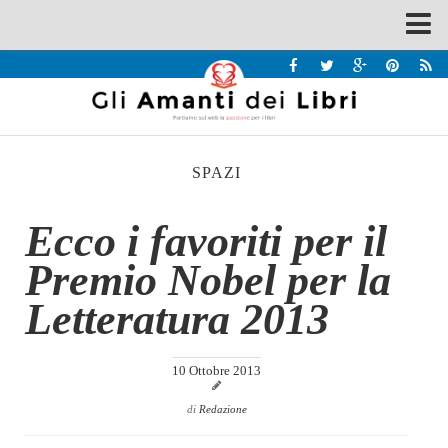
Spazi
Recensioni
Interviste & Incontri
SPAZI
Bandi
Home
Ecco i favoriti per il
Chi siamo
Premio Nobel per la
Contatti
Letteratura 2013
Eventi
Home
10 Ottobre 2013
Contatti
di
Redazione
Chi siamo