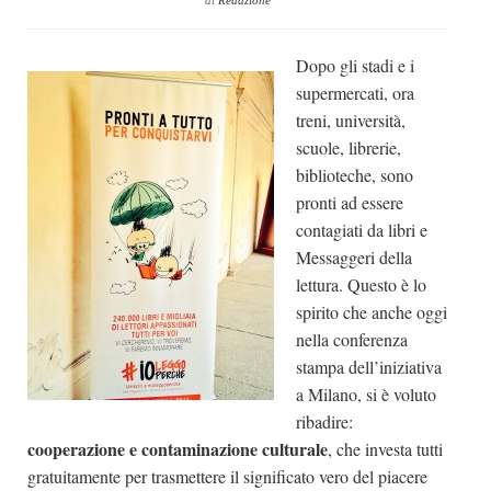
di
Redazione
Dicono di Noi
Dopo gli stadi e i
Rassegna Stampa
supermercati, ora
Archivio
treni, università,
Autori
scuole, librerie,
biblioteche, sono
Generi
pronti ad essere
Case editrici
contagiati da libri e
Partnership
Messaggeri della
lettura. Questo è lo
Giallo Stresa
spirito che anche oggi
Premio Chiara
nella conferenza
stampa dell’iniziativa
Tabù Festival 2014
a Milano, si è voluto
A Tutto Volume
ribadire:
Salone di Torino
cooperazione e contaminazione culturale
, che investa tutti
gratuitamente per trasmettere il significato vero del piacere
Marketing