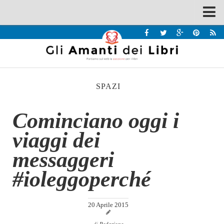
Spazi
Recensioni
Interviste & Incontri
SPAZI
Bandi
Home
Cominciano oggi i
Chi siamo
viaggi dei
Contatti
messaggeri
Eventi
#ioleggoperché
Home
Contatti
20 Aprile 2015
Chi siamo