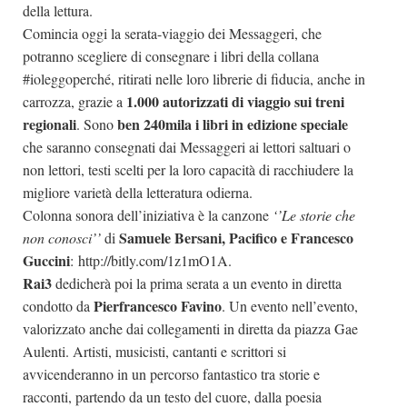
della lettura.
Comincia oggi la serata-viaggio dei Messaggeri, che
potranno scegliere di consegnare i libri della collana
#ioleggoperché, ritirati nelle loro librerie di fiducia, anche in
1.000 autorizzati di viaggio sui treni
carrozza, grazie a
regionali
ben 240mila i libri in edizione speciale
. Sono
che saranno consegnati dai Messaggeri ai lettori saltuari o
non lettori, testi scelti per la loro capacità di racchiudere la
migliore varietà della letteratura odierna.
Colonna sonora dell’iniziativa è la canzone
‘’Le storie che
Samuele Bersani, Pacifico e Francesco
non conosci’’
di
Guccini
:
http://bitly.com/1z1mO1A
.
Rai3
dedicherà poi la prima serata a un evento in diretta
Pierfrancesco Favino
condotto da
. Un evento nell’evento,
valorizzato anche dai collegamenti in diretta da piazza Gae
Aulenti. Artisti, musicisti, cantanti e scrittori si
avvicenderanno in un percorso fantastico tra storie e
racconti, partendo da un testo del cuore, dalla poesia