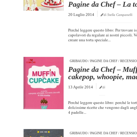
Pagine da Chef – La to
20 Luglio 2014
di Stella Campanelli
Perché leggere questo libro: Per trovare is
capolavori da regalare ai nostri piccoli
creare una torta speciale...
GRIBAUDO
/
PAGINE DA CHEF
/
RECENSIO
Pagine da Chef – Muf
cakepop, whoopie, mac
13 Aprile 2014
di
Perché leggere questo libro: perché le tor
dolcissime ricette che vengono dagli angl
4 padelle...
GRIBAUDO
/
PAGINE DA CHEF
/
RECENSIO