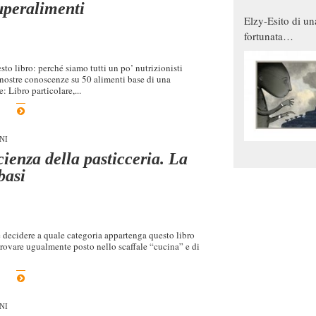
uperalimenti
Elzy-Esito di un
fortunata
combinazione
to libro: perché siamo tutti un po’ nutrizionisti
ostre conoscenze su 50 alimenti base di una
 Libro particolare,...
NI
ienza della pasticceria. La
basi
e decidere a quale categoria appartenga questo libro
trovare ugualmente posto nello scaffale “cucina” e di
NI