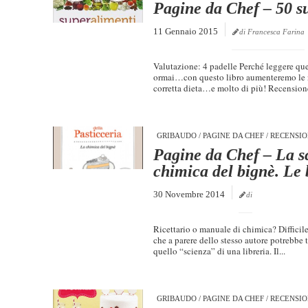
Pagine da Chef – 50 s
11 Gennaio 2015
di Francesca Farina
Valutazione: 4 padelle Perché leggere ques
ormai…con questo libro aumenteremo le n
corretta dieta…e molto di più! Recensione:
GRIBAUDO
/
PAGINE DA CHEF
/
RECENSIO
Pagine da Chef – La sc
chimica del bignè. Le 
30 Novembre 2014
di
Ricettario o manuale di chimica? Difficil
che a parere dello stesso autore potrebbe 
quello “scienza” di una libreria. Il...
GRIBAUDO
/
PAGINE DA CHEF
/
RECENSIO