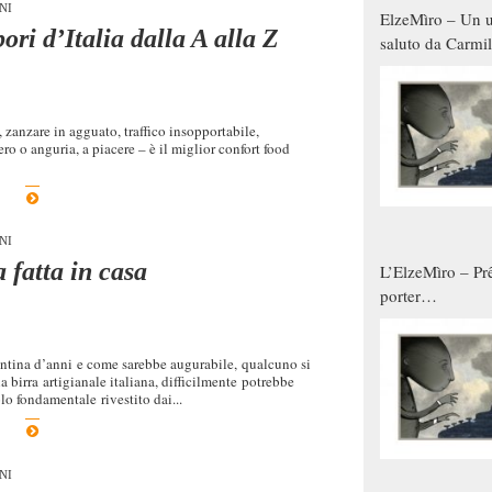
NI
ElzeMìro – Un u
ri d’Italia dalla A alla Z
saluto da Carmil
tutti gli uomini 
qualche modo s
donne
, zanzare in agguato, traffico insopportabile,
ero o anguria, a piacere – è il miglior confort food
NI
 fatta in casa
L’ElzeMìro – Prê
porter
autunno/inverno
tina d’anni e come sarebbe augurabile, qualcuno si
a birra artigianale italiana, difficilmente potrebbe
olo fondamentale rivestito dai...
NI