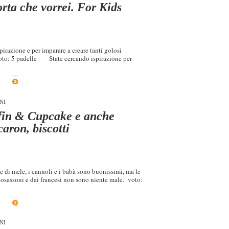
rta che vorrei. For Kids
pirazione e per imparare a creare tanti golosi
. Voto: 5 padelle State cercando ispirazione per
NI
fin & Cupcake e anche
aron, biscotti
te di mele, i cannoli e i babà sono buonissimi, ma le
osassoni e dai francesi non sono niente male. voto:
NI