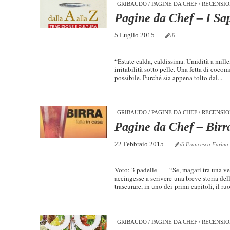
GRIBAUDO
/
PAGINE DA CHEF
/
RECENSIO
Pagine da Chef – I Sapo
5 Luglio 2015
di
“Estate calda, caldissima. Umidità a mille
irritabilità sotto pelle. Una fetta di cocom
possibile. Purché sia appena tolto dal...
GRIBAUDO
/
PAGINE DA CHEF
/
RECENSIO
Pagine da Chef – Birra
22 Febbraio 2015
di Francesca Farina
Voto: 3 padelle “Se, magari tra una ven
accingesse a scrivere una breve storia dell
trascurare, in uno dei primi capitoli, il ru
GRIBAUDO
/
PAGINE DA CHEF
/
RECENSIO