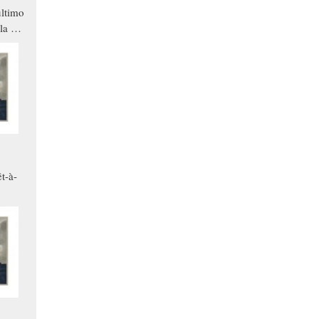
ltimo
la a
che in
ono
t-à-
.