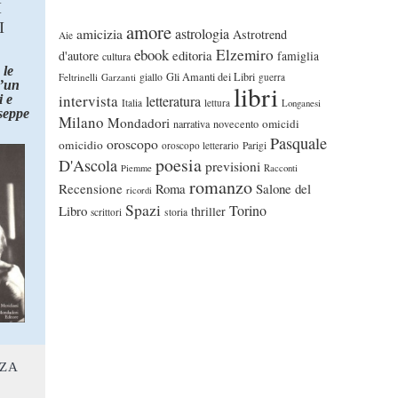
I
I
amore
astrologia
amicizia
Astrotrend
Aie
ebook
Elzemiro
editoria
d'autore
famiglia
cultura
 le
Gli Amanti dei Libri
Feltrinelli
Garzanti
giallo
guerra
d’un
libri
intervista
 e
letteratura
Italia
lettura
Longanesi
seppe
Milano
Mondadori
omicidi
narrativa
novecento
Pasquale
oroscopo
omicidio
oroscopo letterario
Parigi
poesia
D'Ascola
previsioni
Piemme
Racconti
romanzo
Recensione
Roma
Salone del
ricordi
Spazi
Torino
Libro
thriller
scrittori
storia
NZA