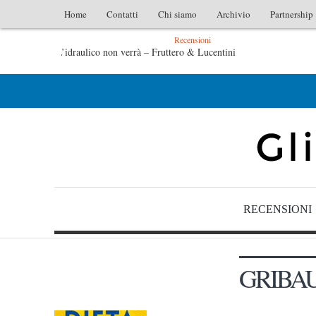
Home
Contatti
Chi siamo
Archivio
Partnership
Recensioni
L’arte di uno storico – Emilio Gentile
Tutte le mattine di Sybil – Virginia Evans
RECENSIONI
GRIBA