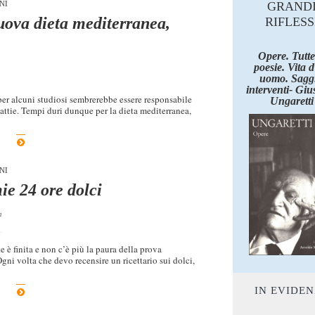
NI
GRAND
uova dieta mediterranea,
RIFLESS
Opere. Tutte
poesie. Vita 
uomo. Saggi
interventi- Giu
per alcuni studiosi sembrerebbe essere responsabile
Ungaretti
lattie. Tempi duri dunque per la dieta mediterranea,
NI
ie 24 ore dolci
a
e è finita e non c’è più la paura della prova
i volta che devo recensire un ricettario sui dolci,
IN EVIDE