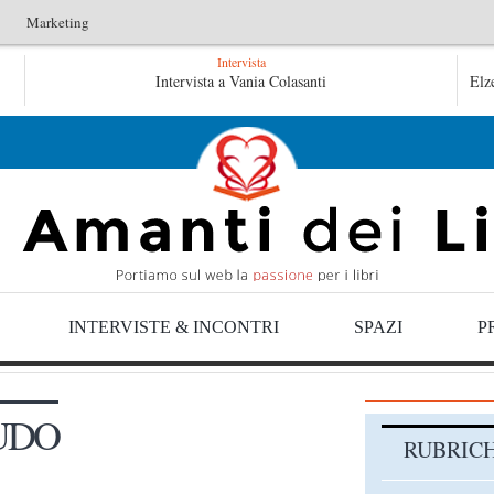
Marketing
Intervista
Tutte le mattine di Sybil – Virginia Evans
Intervista a Vania Colasanti
Elz
L
L’idraulico non verrà – Fruttero & Lucentini
INTERVISTE & INCONTRI
SPAZI
P
UDO
RUBRIC