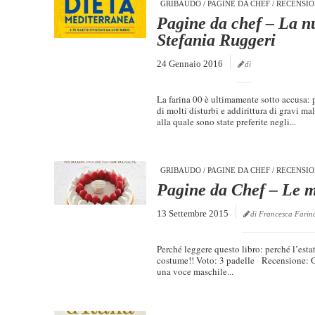
GRIBAUDO
/
PAGINE DA CHEF
/
RECENSIO
Pagine da chef – La n
Stefania Ruggeri
24 Gennaio 2016
di
La farina 00 è ultimamente sotto accusa: 
di molti disturbi e addirittura di gravi ma
alla quale sono state preferite negli...
GRIBAUDO
/
PAGINE DA CHEF
/
RECENSIO
Pagine da Chef – Le m
13 Settembre 2015
di Francesca Farin
Perché leggere questo libro: perché l’estat
costume!! Voto: 3 padelle Recensione: Ogn
una voce maschile...