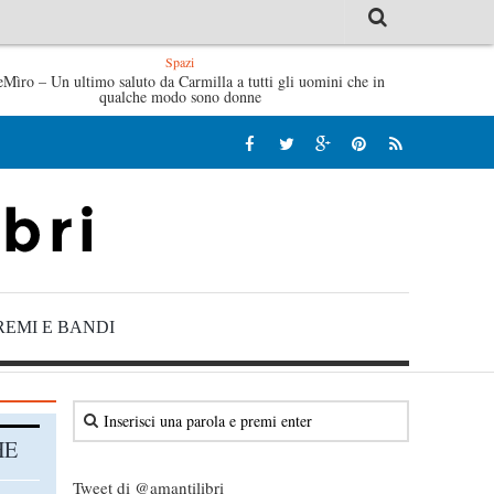
Spazi
eMìro – Un ultimo saluto da Carmilla a tutti gli uomini che in
’idraulico non verrà – Fruttero & Lucentini
L’arte di un
qualche modo sono donne
REMI E BANDI
HE
Tweet di @amantilibri