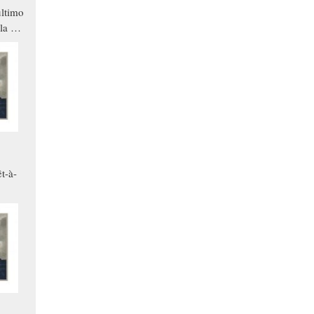
ltimo
la a
che in
ono
t-à-
.