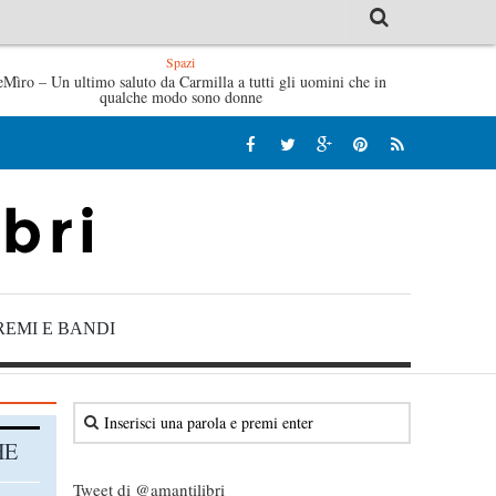
Spazi
 di Sybil – Virginia Evans
eMìro – Un ultimo saluto da Carmilla a tutti gli uomini che in
L’idraulico non verrà – Frutter
qualche modo sono donne
REMI E BANDI
HE
Tweet di @amantilibri