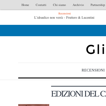
Home
Contatti
Chi siamo
Archivio
Partnership
Recensioni
L’idraulico non verrà – Fruttero & Lucentini
L’arte di uno storico – Emilio Gentile
Tu
RECENSIONI
EDIZIONI DEL 