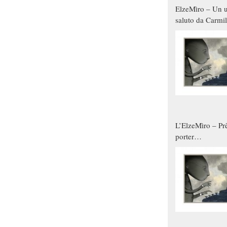
ElzeMìro – Un u
saluto da Carmil
tutti gli uomini 
qualche modo s
donne
L’ElzeMìro – Prê
porter
autunno/inverno