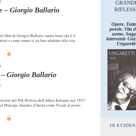
I
GRAND
e – Giorgio Ballario
RIFLESS
Opere. Tutte
poesie. Vita 
uomo. Saggi
dei libri di Giorgio Ballario sanno bene chi è il
interventi- Giu
eri e come ormai si sia ben adattato alla vita
Ungaretti
I
 – Giorgio Ballario
a
osini del PAI (Polizia dell’Africa Italiana) nel 1937
 del Principe Amedeo d’Aosta come Viceré al posto
IN EVIDE