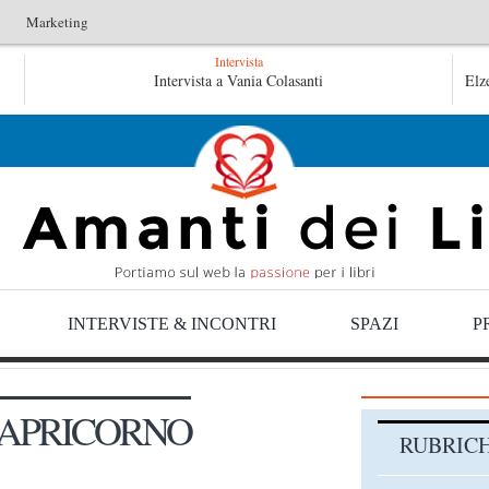
Marketing
Intervista
L’arte di uno storico – Emilio Gentile
Intervista a Vania Colasanti
Tutte le mattine
Elz
tte le mattine di Sybil – Virginia Evans
INTERVISTE & INCONTRI
SPAZI
P
CAPRICORNO
RUBRIC