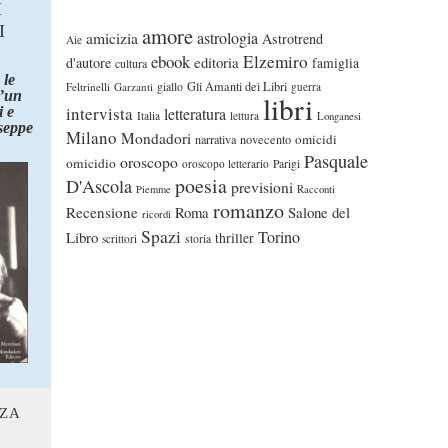
I
I
amore
astrologia
amicizia
Astrotrend
Aie
ebook
Elzemiro
editoria
d'autore
famiglia
cultura
 le
Gli Amanti dei Libri
Feltrinelli
Garzanti
giallo
guerra
d’un
libri
intervista
 e
letteratura
Italia
lettura
Longanesi
seppe
Milano
Mondadori
omicidi
narrativa
novecento
Pasquale
oroscopo
omicidio
oroscopo letterario
Parigi
poesia
D'Ascola
previsioni
Piemme
Racconti
romanzo
Recensione
Roma
Salone del
ricordi
Spazi
Torino
Libro
thriller
scrittori
storia
NZA