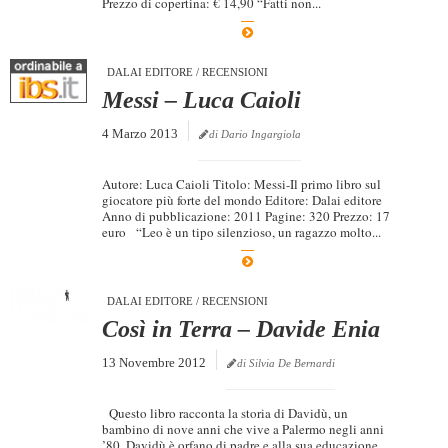
Prezzo di copertina: € 14,90 “Fatti non...
Dicono di Noi
Rassegna Stampa
DALAI EDITORE
/
RECENSIONI
Archivio
Messi – Luca Caioli
Autori
4 Marzo 2013
di Dario Ingargiola
Generi
Autore: Luca Caioli Titolo: Messi-Il primo libro sul
Case editrici
giocatore più forte del mondo Editore: Dalai editore
Anno di pubblicazione: 2011 Pagine: 320 Prezzo: 17
Partnership
euro “Leo è un tipo silenzioso, un ragazzo molto...
Giallo Stresa
Premio Chiara
DALAI EDITORE
/
RECENSIONI
Così in Terra – Davide Enia
Tabù Festival 2014
13 Novembre 2012
di Silvia De Bernardi
A Tutto Volume
Salone di Torino
Questo libro racconta la storia di Davidù, un
bambino di nove anni che vive a Palermo negli anni
Marketing
’80. Davidù è orfano di padre e alla sua educazione