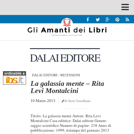
Spazi
Recensioni
Interviste & Incontri
DALAI EDITORE
Bandi
Home
Chi siamo
DALAI EDITORE
/
RECENSIONI
La galassia mente – Rita
Contatti
Levi Montalcini
Eventi
10 Marzo 2013
di Sara Cavalluzzo
Home
Titolo: La galassia mente Autore: Rita Levi
Contatti
Montalcini Casa editrice: Dalai editore Genere:
saggio scientifico Numero di pagine: 218 Anno di
pubblicazione: 1999, ristampa del gennaio 2013
Chi siamo