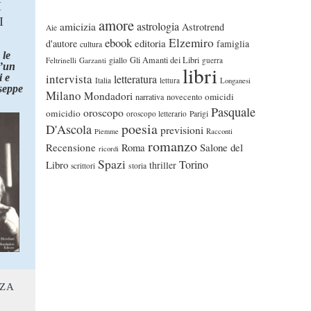
I
I
amore
astrologia
amicizia
Astrotrend
Aie
ebook
Elzemiro
editoria
d'autore
famiglia
cultura
 le
Gli Amanti dei Libri
Feltrinelli
Garzanti
giallo
guerra
d’un
libri
intervista
 e
letteratura
Italia
lettura
Longanesi
seppe
Milano
Mondadori
omicidi
narrativa
novecento
Pasquale
oroscopo
omicidio
oroscopo letterario
Parigi
poesia
D'Ascola
previsioni
Piemme
Racconti
romanzo
Recensione
Roma
Salone del
ricordi
Spazi
Torino
Libro
thriller
scrittori
storia
NZA