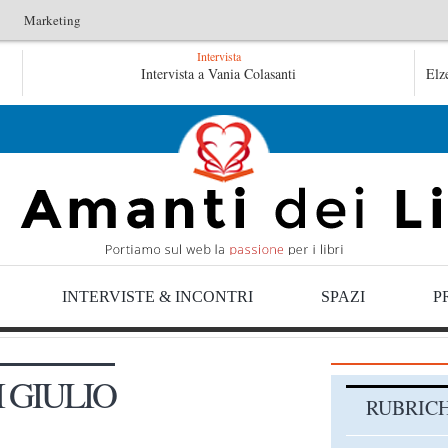
Marketing
Intervista
L’idraulico non verrà – Fruttero & Lucentini
Intervista a Vania Colasanti
Le anime
Elz
Le anime salve di Fabrizio De André – Jan Gaggetta
INTERVISTE & INCONTRI
SPAZI
P
 GIULIO
RUBRIC