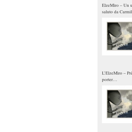
ElzeMìro – Un u
saluto da Carmil
tutti gli uomini 
qualche modo s
donne
L’ElzeMìro – Prê
porter
autunno/inverno