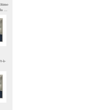
ltimo
la a
che in
ono
t-à-
.