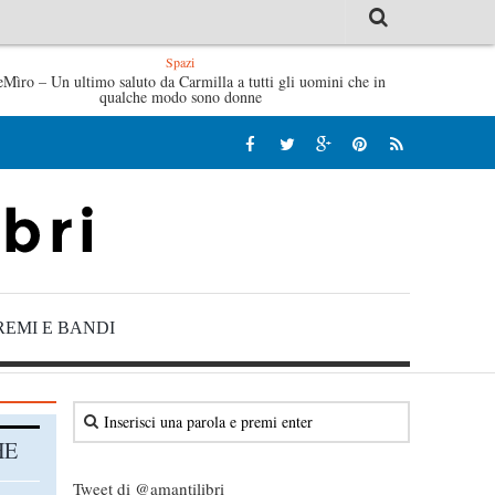
Spazi
 salve di Fabrizio De André – Jan Gaggetta
eMìro – Un ultimo saluto da Carmilla a tutti gli uomini che in
Tutte le mattine 
qualche modo sono donne
REMI E BANDI
HE
Tweet di @amantilibri