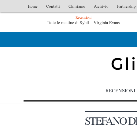
Home
Contatti
Chi siamo
Archivio
Partnership
Recensioni
Tutte le mattine di Sybil – Virginia Evans
L’idraulico non verrà – Fruttero & Lucentini
RECENSIONI
STEFANO DI