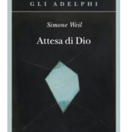
Dicono di Noi
Rassegna Stampa
Archivio
Autori
Generi
Case editrici
Partnership
Giallo Stresa
Premio Chiara
Tabù Festival 2014
A Tutto Volume
Salone di Torino
Marketing