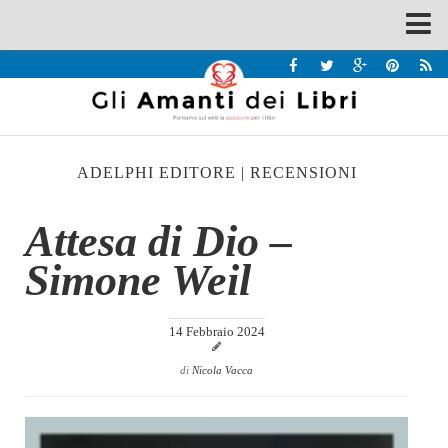
Spazi
Recensioni
Interviste & Incontri
ADELPHI EDITORE
|
RECENSIONI
Bandi
Home
Attesa di Dio –
Chi siamo
Simone Weil
Contatti
Eventi
14 Febbraio 2024
Home
di
Nicola Vacca
Contatti
Chi siamo