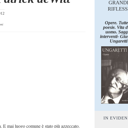
GRAND
RIFLESS
012
Opere. Tutte
ani
poesie. Vita 
uomo. Saggi
interventi- Giu
Ungaretti
IN EVIDE
Coen. E mai luogo comune è stato più azzeccato.