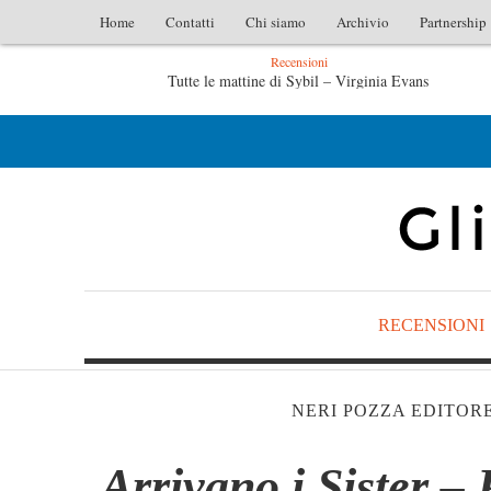
Home
Contatti
Chi siamo
Archivio
Partnership
Recensioni
– Virginia Evans
L’idraulico non verrà – Fruttero & Lucen
ttero & Lucentini
Le anime salve di Fabrizio De André – Jan G
RECENSIONI
NERI POZZA EDITOR
Arrivano i Sister – 