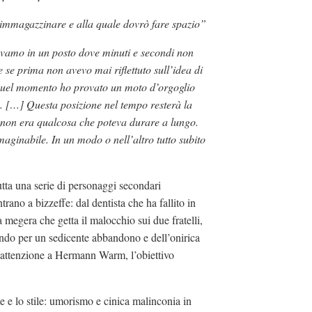
immagazzinare e alla quale dovrò fare spazio”
vavamo in un posto dove minuti e secondi non
se prima non avevo mai riflettuto sull’idea di
n quel momento ho provato un moto d’orgoglio
. […] Questa posizione nel tempo resterà la
o, non era qualcosa che poteva durare a lungo.
aginabile. In un modo o nell’altro tutto subito
ta una serie di personaggi secondari
trano a bizzeffe: dal dentista che ha fallito in
a megera che getta il malocchio sui due fratelli,
endo per un sedicente abbandono e dell’onirica
 attenzione a Hermann Warm, l’obiettivo
e e lo stile: umorismo e cinica malinconia in