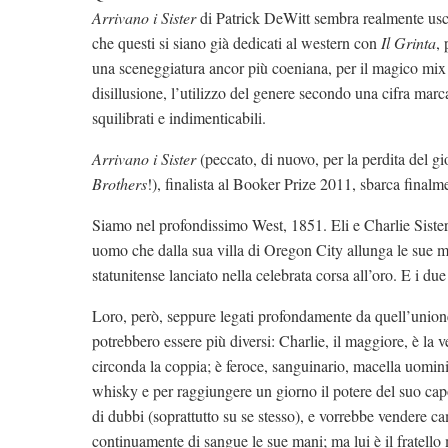
Arrivano i Sister
di Patrick DeWitt sembra realmente usc
che questi si siano già dedicati al western con
Il Grinta
,
una sceneggiatura ancor più coeniana, per il magico mix
disillusione, l’utilizzo del genere secondo una cifra mar
squilibrati e indimenticabili.
Arrivano i Sister
(peccato, di nuovo, per la perdita del gi
Brothers
!), finalista al Booker Prize 2011, sbarca finalme
Siamo nel profondissimo West, 1851. Eli e Charlie Siste
uomo che dalla sua villa di Oregon City allunga le sue ma
statunitense lanciato nella celebrata corsa all’oro. E i due
Loro, però, seppure legati profondamente da quell’union
potrebbero essere più diversi: Charlie, il maggiore, è la 
circonda la coppia; è feroce, sanguinario, macella uomin
whisky e per raggiungere un giorno il potere del suo capo
di dubbi (soprattutto su se stesso), e vorrebbe vendere ca
continuamente di sangue le sue mani; ma lui è il fratello 