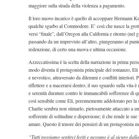
maggiore sulla strada della violenza a pagamento.
Il loro nuovo incarico è quello di accoppare Hermann Ke
qualche sgarbo al Commodore. E’ così che nasce la grotte
versi “finale”, dall’Oregon alla California e ritorno (nel
passando da un imprevisto all’altro, giungeranno al punto
redenzione, di certo una nuova e ultima occasione.
Azzeccatissima è la scelta della narrazione in prima pers
modo diventa il protagonista principale del romanzo, Eli S
e nevrotico, attraversato da dilemmi e conflitti interiori.
riflettere e a macerarsi dentro; il suo sguardo sulla vita è
e serenità durature contro le immancabili sofferenze di q
così sensibile come Eli, perennemente addolorato per la sua
Charlie sembra non stimarlo, pietosamente attaccato a u
sofferente di solitudine e dispersione; il che rende le sue
amare. Questo il tenore dei pensieri di un protagonista 
“Tutti possiamo sentirci feriti e nessuno è al sicuro dal