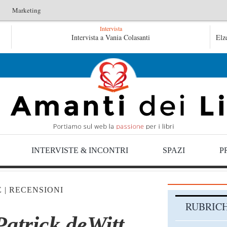
Marketing
Intervista
tini
Le anime salve di Fabrizio De André – Jan Gaggetta
Intervista a Vania Colasanti
Elz
aggetta
INTERVISTE & INCONTRI
SPAZI
P
E
|
RECENSIONI
RUBRIC
Patrick deWitt