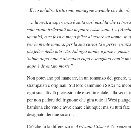
“Ecco un’altra tristissima immagine mentale che dovrò 
“… la nostra esperienza è stata così insolita che ci tro
solo erano irrilevanti ma neppure esistevano. […] Anche 
umanità, o se fossi o meno felice di essere un uomo, i
per la mente umana, per la sua curiosità e perseveranza
più felice della mia vita. Ad ogni modo, e forse è giust
Subito dopo tutto è diventato cupo e sbagliato com’è imm
dopo è diventato morte.”
Non potevano poi mancare, in un romanzo del genere, tut
strampalati e originali. Sul loro cammino i Sister ne incon
ogni sua attività professionale e sentimentale, alla vecchi
per non parlare del frignone che gira tutto il West piang
bambina che vuole avvelenare chiunque; ma su tutti fate
designato dei due sicari …
Ciò che fa la differenza in
Arrivano i Sister
è l’invenzion