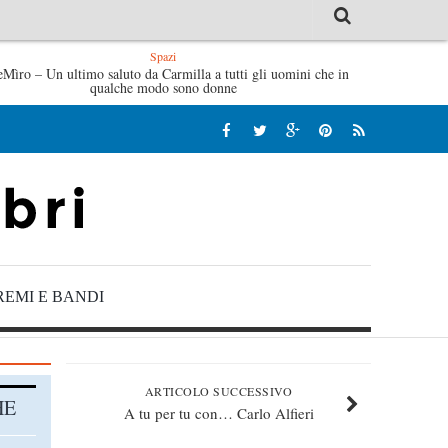
Spazi
eMìro – Un ultimo saluto da Carmilla a tutti gli uomini che in
Tutte le mattine di Sybil – Virginia Evans
L’i
qualche modo sono donne
REMI E BANDI
ARTICOLO SUCCESSIVO
HE
A tu per tu con… Carlo Alfieri