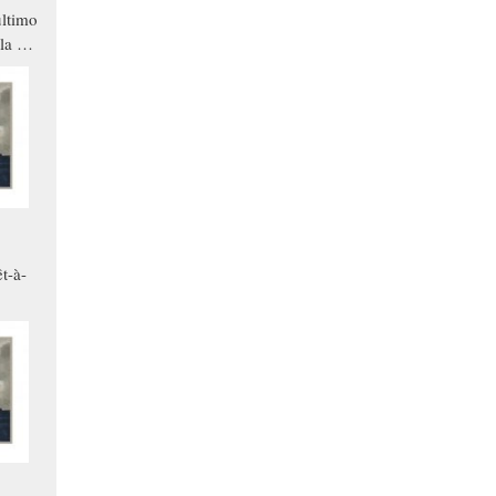
ltimo
la a
che in
ono
t-à-
.