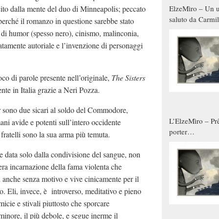
ito dalla mente del duo di Minneapolis; peccato
ElzeMìro – Un u
saluto da Carmil
 perché il romanzo in questione sarebbe stato
tutti gli uomini 
 di humor (spesso nero), cinismo, malinconia,
qualche modo s
catamente autoriale e l’invenzione di personaggi
donne
oco di parole presente nell’originale,
The Sisters
nte in Italia grazie a Neri Pozza.
r sono due sicari al soldo del Commodore,
L’ElzeMìro – Prê
ni avide e potenti sull’intero occidente
porter
 fratelli sono la sua arma più temuta.
autunno/inverno
e data solo dalla condivisione del sangue, non
vera incarnazione della fama violenta che
i anche senza motivo e vive cinicamente per il
. Eli, invece, è introverso, meditativo e pieno
micie e stivali piuttosto che sporcare
minore, il più debole, e segue inerme il