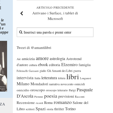
I
I
ARTICOLO PRECEDENTE
Arrivano i Surface, i tablet di
Microsoft
 le
d’un
 e
seppe
Tweet di @amantilibri
amore
astrologia
amicizia
Astrotrend
Aie
ebook
Elzemiro
editoria
d'autore
famiglia
cultura
Gli Amanti dei Libri
Feltrinelli
Garzanti
giallo
guerra
libri
intervista
letteratura
Italia
lettura
Longanesi
Milano
Mondadori
omicidi
narrativa
novecento
Pasquale
oroscopo
omicidio
oroscopo letterario
Parigi
poesia
D'Ascola
previsioni
Piemme
Racconti
romanzo
Recensione
Roma
Salone del
ricordi
NZA
Spazi
Torino
Libro
thriller
scrittori
storia