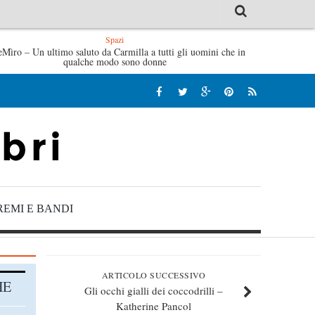
Spazi
ia Evans
eMìro – Un ultimo saluto da Carmilla a tutti gli uomini che in
L’idraulico non verrà – Fruttero & Lucentini
qualche modo sono donne
REMI E BANDI
ARTICOLO SUCCESSIVO
HE
Gli occhi gialli dei coccodrilli –
Katherine Pancol