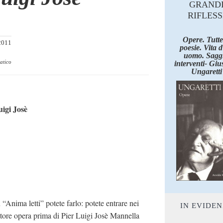
GRAND
RIFLESS
Opere. Tutte
2011
poesie. Vita 
uomo. Saggi
atico
interventi- Giu
Ungaretti
igi Josè
Anima letti” potete farlo: potete entrare nei
IN EVIDE
tatore opera prima di Pier Luigi Josè Mannella