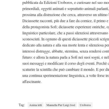
pubblicata da Edizioni Uroboros, e curiosare nel suo mo
primordiali, oggetti animati e soprattutto animali parlant
prossima alla distruzione che cerca, attraverso un ultimo ba
Diciassette racconti, più due a fare da cornice, il primo 
della protagonista Sofi; diciassette esperienze oniriche, 
linguistico particolare, che a passi silenziosi attraversa
sconosciuti. In ognuno di questi diciassette piccoli scri
dedicato alla natura e alla sua morte lenta e silenziosa 
interessi distrugge, abbatte, stermina, senza rendersi con
futuro: e allora la natura parla a Sofi nei suoi sogni, e n
suoi messaggi e modificare il corso degli eventi. Perchè 
scaturire la scintilla che può cambiare il mondo. E per dir
una continua sperimentazione linguistica, a volte forse
affascinante.
Tag:
Anima letti
Mannella Pier Luigi Josè
Uroboros