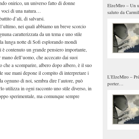
ndo onirico, un universo fatto di donne
ElzeMìro – Un u
i, voci di una natura…
saluto da Carmil
ttito d’ali, di salvarsi.
tutti gli uomini 
qualche modo s
e l’ultimo, nei quali abbiamo un breve scorcio
donne
ognuna caratterizzata da un tema e uno stile
no la lunga notte di Sofi esplorando mondi
gni è contenuto un grande pensiero importante,
per mano dell’uomo, che accecato dai suoi
to che a scomparire, albero dopo albero, è il suo
elle sue mani depone il compito di interpretare i
L’ElzeMìro – Prê
da ognuno di noi, sembra dire l’autore, può
porter
lo utilizza in ogni racconto uno stile diverso, in
autunno/inverno
 troppo sperimentale, ma comunque sempre