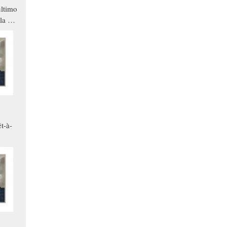
ltimo
la a
che in
ono
t-à-
.