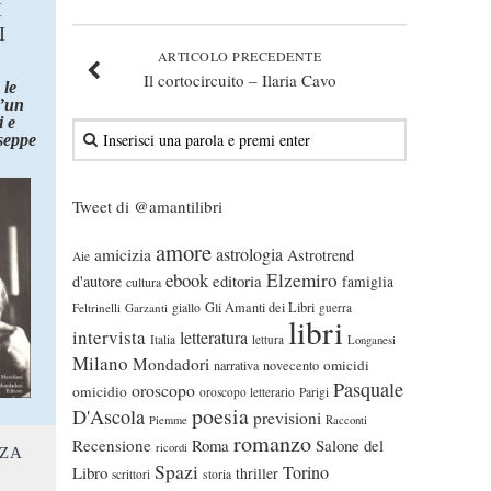
I
I
ARTICOLO PRECEDENTE
Il cortocircuito – Ilaria Cavo
 le
d’un
 e
seppe
Tweet di @amantilibri
amore
astrologia
amicizia
Astrotrend
Aie
ebook
Elzemiro
editoria
d'autore
famiglia
cultura
Gli Amanti dei Libri
Feltrinelli
Garzanti
giallo
guerra
libri
intervista
letteratura
Italia
lettura
Longanesi
Milano
Mondadori
omicidi
narrativa
novecento
Pasquale
oroscopo
omicidio
oroscopo letterario
Parigi
poesia
D'Ascola
previsioni
Piemme
Racconti
romanzo
Recensione
Roma
Salone del
ricordi
NZA
Spazi
Torino
Libro
thriller
scrittori
storia