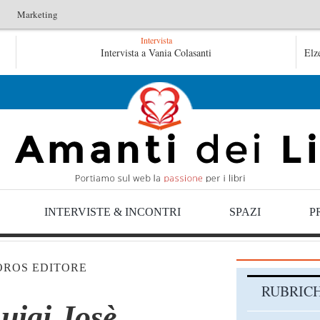
Marketing
Intervista
co – Emilio Gentile
Intervista a Vania Colasanti
Tutte le mattine di Sybil – Virgin
Elz
ybil – Virginia Evans
INTERVISTE & INCONTRI
SPAZI
P
ROS EDITORE
RUBRIC
Luigi Josè