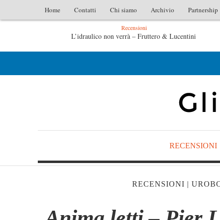
Home
Contatti
Chi siamo
Archivio
Partnership
Recensioni
ico non verrà – Fruttero & Lucentini
L’arte di uno stori
e di uno storico – Emilio Gentile
Tutte le mattine di S
RECENSIONI
RECENSIONI
|
UROBO
Anima letti – Pier 