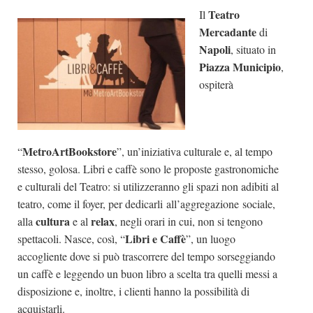
Teatro
Il
Dicono di Noi
Mercadante
di
Rassegna Stampa
Napoli
, situato in
Archivio
Piazza Municipio
,
ospiterà
Autori
Generi
Case editrici
MetroArtBookstore
“
”, un’iniziativa culturale e, al tempo
Partnership
stesso, golosa. Libri e caffè sono le proposte gastronomiche
e culturali del Teatro: si utilizzeranno gli spazi non adibiti al
Giallo Stresa
teatro, come il foyer, per dedicarli all’aggregazione sociale,
Premio Chiara
cultura
relax
alla
e al
, negli orari in cui, non si tengono
Tabù Festival 2014
Libri e Caffè
spettacoli. Nasce, così, “
”, un luogo
accogliente dove si può trascorrere del tempo sorseggiando
A Tutto Volume
un caffè e leggendo un buon libro a scelta tra quelli messi a
Salone di Torino
disposizione e, inoltre, i clienti hanno la possibilità di
Marketing
acquistarli.