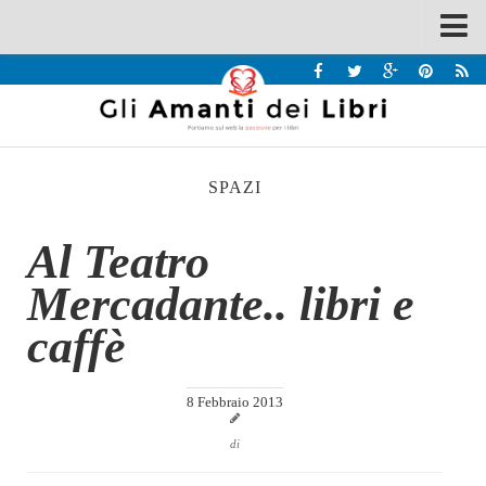
Spazi
Recensioni
Interviste & Incontri
SPAZI
Bandi
Home
Al Teatro
Chi siamo
Mercadante.. libri e
Contatti
caffè
Eventi
Home
8 Febbraio 2013
Contatti
di
Chi siamo