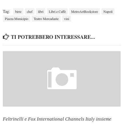
Tag:
birre
chef
libri
Libri e Caffè
MetroArtBookstore
Napoli
Piazza Municipio
Teatro Mercadante
vini
TI POTREBBERO INTERESSARE...
Feltrinelli e Fox International Channels Italy insieme