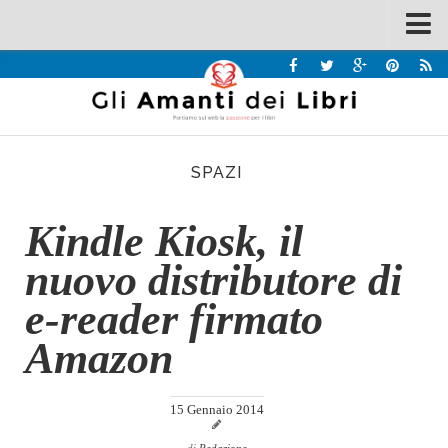
Spazi
Recensioni
Interviste & Incontri
SPAZI
Bandi
Home
Kindle Kiosk, il
Chi siamo
nuovo distributore di
Contatti
e-reader firmato
Eventi
Amazon
Home
Contatti
15 Gennaio 2014
Chi siamo