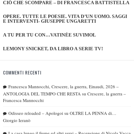
CIÒ CHE SCOMPARE – DI FRANCESCA BATTISTELLA
OPERE. TUTTE LE POESIE. VITA D’UN UOMO. SAGGI
E INTERVENTI- GIUSEPPE UNGARETTI
A TU PER TU CON…VATINÈE SUVIMOL
LEMONY SNICKET, DA LIBRO A SERIE TV!
COMMENTI RECENTI
Francesca Mannocchi, Crescere, la guerra, Einaudi, 2026 –
ANTOLOGIA DEL TEMPO CHE RESTA
su
Crescere, la guerra –
Francesca Mannocchi
Odisseo reloaded – Apologoi
su
OLTRE LA PENNA di…
Giorgio Ieranò
La casa lungo il fiume ed altri versi – Recensione di Nicola Vacca