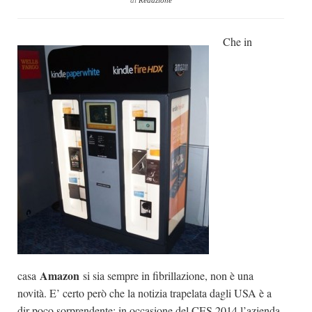
di
Redazione
Dicono di Noi
Che in
Rassegna Stampa
Archivio
Autori
Generi
Case editrici
Partnership
Giallo Stresa
Premio Chiara
Tabù Festival 2014
A Tutto Volume
Amazon
casa
si sia sempre in fibrillazione, non è una
Salone di Torino
novità. E’ certo però che la notizia trapelata dagli USA è a
Marketing
dir poco sorprendente: in occasione del CES 2014 l’azienda