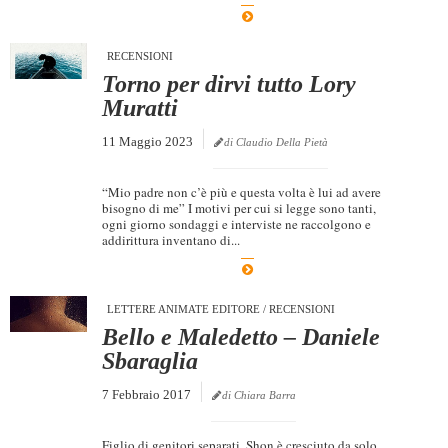
Dicono di Noi
RECENSIONI
Rassegna Stampa
Torno per dirvi tutto Lory
Archivio
Muratti
Autori
11 Maggio 2023
di Claudio Della Pietà
Generi
“Mio padre non c’è più e questa volta è lui ad avere
Case editrici
bisogno di me” I motivi per cui si legge sono tanti,
ogni giorno sondaggi e interviste ne raccolgono e
Partnership
addirittura inventano di...
Giallo Stresa
Premio Chiara
LETTERE ANIMATE EDITORE
/
RECENSIONI
Bello e Maledetto – Daniele
Tabù Festival 2014
Sbaraglia
A Tutto Volume
7 Febbraio 2017
di Chiara Barra
Salone di Torino
Marketing
Figlio di genitori separati, Shon è cresciuto da solo,