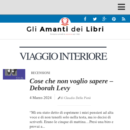
Spazi
Recensioni
Interviste & Incontri
VIAGGIO INTERIORE
Bandi
Home
Chi siamo
RECENSIONI
Cose che non voglio sapere –
Contatti
Deborah Levy
Eventi
4 Marzo 2024
di Claudio Della Pietà
Home
“Mi era stato detto di esprimere i miei pensieri ad alta
Contatti
voce e di non tenerli solo nella testa, ma io decisi di
scriverli. Erano le cinque di mattina…Presi una biro e
provai a...
Chi siamo