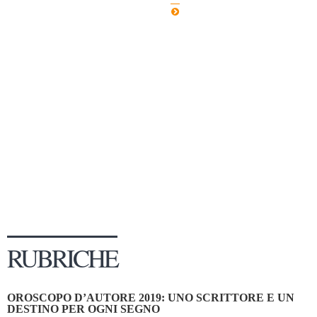
Dicono di Noi
Rassegna Stampa
Archivio
Autori
Generi
Case editrici
Partnership
Giallo Stresa
Premio Chiara
Tabù Festival 2014
RUBRICHE
A Tutto Volume
Salone di Torino
OROSCOPO D’AUTORE 2019: UNO SCRITTORE E UN
Marketing
DESTINO PER OGNI SEGNO