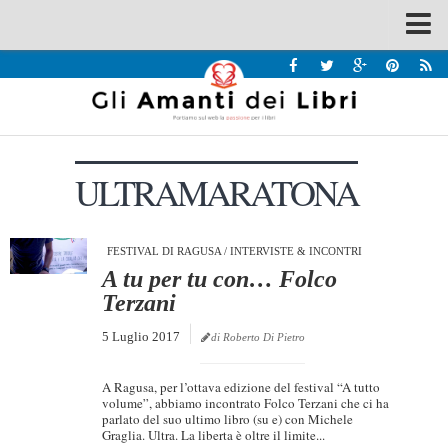
Spazi
Recensioni
Interviste & Incontri
ULTRAMARATONA
Bandi
Home
Chi siamo
FESTIVAL DI RAGUSA
/
INTERVISTE & INCONTRI
A tu per tu con… Folco
Contatti
Terzani
Eventi
5 Luglio 2017
di Roberto Di Pietro
Home
A Ragusa, per l’ottava edizione del festival “A tutto
Contatti
volume”, abbiamo incontrato Folco Terzani che ci ha
parlato del suo ultimo libro (su e) con Michele
Graglia. Ultra. La liberta è oltre il limite...
Chi siamo