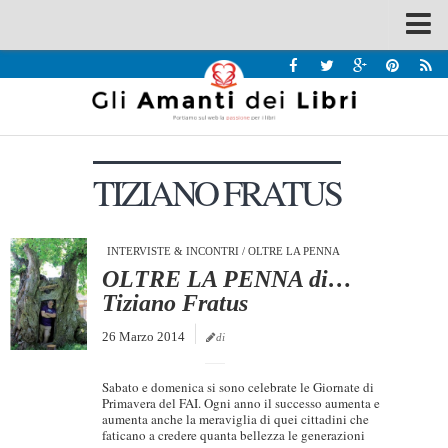
Spazi
Recensioni
Interviste & Incontri
TIZIANO FRATUS
Bandi
Home
Chi siamo
INTERVISTE & INCONTRI
/
OLTRE LA PENNA
OLTRE LA PENNA di…
Contatti
Tiziano Fratus
Eventi
26 Marzo 2014
di
Home
Sabato e domenica si sono celebrate le Giornate di
Contatti
Primavera del FAI. Ogni anno il successo aumenta e
aumenta anche la meraviglia di quei cittadini che
faticano a credere quanta bellezza le generazioni
Chi siamo