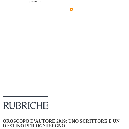
passate...
Dicono di Noi
Rassegna Stampa
Archivio
Autori
Generi
Case editrici
Partnership
Giallo Stresa
Premio Chiara
Tabù Festival 2014
RUBRICHE
A Tutto Volume
Salone di Torino
OROSCOPO D’AUTORE 2019: UNO SCRITTORE E UN
Marketing
DESTINO PER OGNI SEGNO