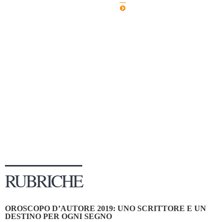
Dicono di Noi
Rassegna Stampa
Archivio
Autori
Generi
Case editrici
Partnership
Giallo Stresa
Premio Chiara
Tabù Festival 2014
RUBRICHE
A Tutto Volume
Salone di Torino
OROSCOPO D’AUTORE 2019: UNO SCRITTORE E UN
Marketing
DESTINO PER OGNI SEGNO