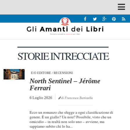
Spazi
Recensioni
Interviste & Incontri
STORIE INTRECCIATE
Bandi
Home
Chi siamo
E/O EDITORE
/
RECENSIONI
North Sentinel – Jérôme
Contatti
Ferrari
Eventi
6 Luglio 2026
di Francesca Battistella
Home
Ecco un romanzo che sfugge a ogni classificazione di
Contatti
genere. È un giallo? Un noir? Possibile, visto che un
omicidio – in realtà non solo uno – avviene, ma
sappiamo subito chi lo ha...
Chi siamo