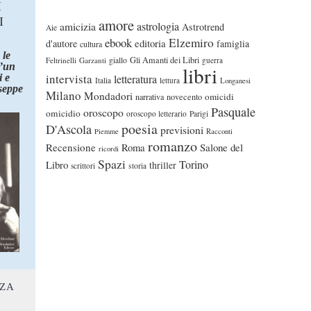
I
I
amore
astrologia
amicizia
Astrotrend
Aie
ebook
Elzemiro
editoria
d'autore
famiglia
cultura
 le
Gli Amanti dei Libri
Feltrinelli
Garzanti
giallo
guerra
d’un
libri
intervista
 e
letteratura
Italia
lettura
Longanesi
seppe
Milano
Mondadori
omicidi
narrativa
novecento
Pasquale
oroscopo
omicidio
oroscopo letterario
Parigi
poesia
D'Ascola
previsioni
Piemme
Racconti
romanzo
Recensione
Roma
Salone del
ricordi
Spazi
Torino
Libro
thriller
scrittori
storia
NZA