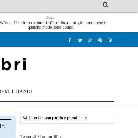
Spazi
 le mattine di Sybil – Virginia Evans
eMìro – Un ultimo saluto da Carmilla a tutti gli uomini che in
L’idraulico non verr
qualche modo sono donne
REMI E BANDI
HE
Tweet di @amantilibri