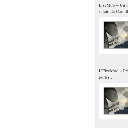
ElzeMìro – Un u
saluto da Carmil
tutti gli uomini 
qualche modo s
donne
L’ElzeMìro – Prê
porter
autunno/inverno