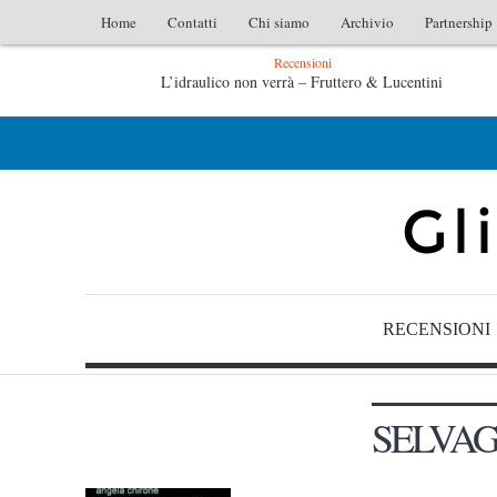
Home
Contatti
Chi siamo
Archivio
Partnership
Recensioni
L’idraulico non verrà – Fruttero & Lucentini
L’arte di uno storico – Emilio Gentile
RECENSIONI
SELVAG