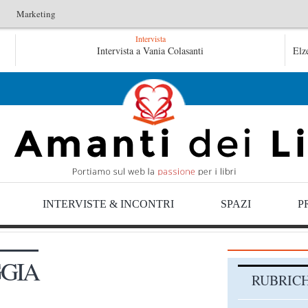
Marketing
Intervista
L’arte di uno storico – Emilio Gentile
Intervista a Vania Colasanti
Tutte
Elz
Tutte le mattine di Sybil – Virginia Evans
INTERVISTE & INCONTRI
SPAZI
P
GIA
RUBRIC