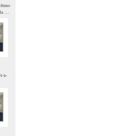
ltimo
la a
che in
ono
t-à-
.