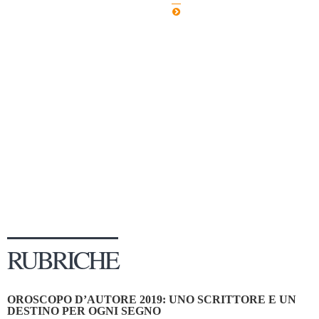
Dicono di Noi
Rassegna Stampa
Archivio
Autori
Generi
Case editrici
Partnership
Giallo Stresa
Premio Chiara
Tabù Festival 2014
RUBRICHE
A Tutto Volume
Salone di Torino
OROSCOPO D’AUTORE 2019: UNO SCRITTORE E UN
Marketing
DESTINO PER OGNI SEGNO