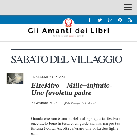
Spazi
Recensioni
Interviste & Incontri
SABATO DEL VILLAGGIO
Bandi
Home
Chi siamo
L'ELZEMÌRO
/
SPAZI
ElzeMìro – Mille+infinito-
Contatti
Una favoletta padre
Eventi
7 Gennaio 2025
di Pasquale D'Ascola
Home
Guarda che non è una storiella allegra questa, festiva ;
Contatti
cacciatelo bene in testa et en garde ma, ma, ma per tua
fortuna è corta. Ascolta : c’erano una volta due figli e
un...
Chi siamo