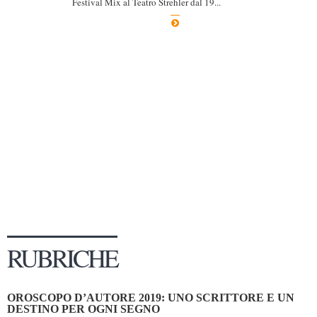
Festival Mix al Teatro Strehler dal 19...
Dicono di Noi
Rassegna Stampa
Archivio
Autori
Generi
Case editrici
Partnership
Giallo Stresa
Premio Chiara
Tabù Festival 2014
RUBRICHE
A Tutto Volume
Salone di Torino
OROSCOPO D’AUTORE 2019: UNO SCRITTORE E UN
Marketing
DESTINO PER OGNI SEGNO