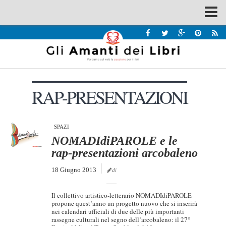
Spazi
Recensioni
Interviste & Incontri
RAP-PRESENTAZIONI
Bandi
Home
Chi siamo
SPAZI
NOMADIdiPAROLE e le
Contatti
rap-presentazioni arcobaleno
Eventi
18 Giugno 2013
di
Home
Il collettivo artistico-letterario NOMADIdiPAROLE
Contatti
propone quest’anno un progetto nuovo che si inserirà
nei calendari ufficiali di due delle più importanti
rassegne culturali nel segno dell’arcobaleno: il 27°
Chi siamo