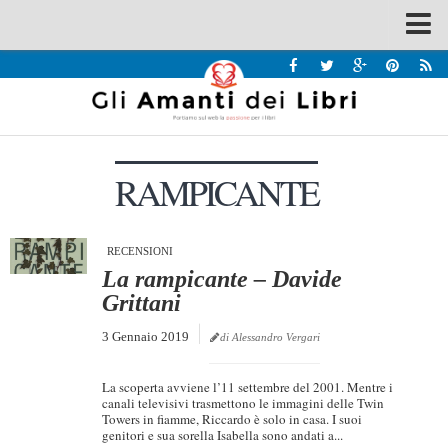
Spazi
Recensioni
Interviste & Incontri
RAMPICANTE
Bandi
Home
Chi siamo
RECENSIONI
La rampicante – Davide
Contatti
Grittani
Eventi
3 Gennaio 2019
di Alessandro Vergari
Home
La scoperta avviene l’11 settembre del 2001. Mentre i
Contatti
canali televisivi trasmettono le immagini delle Twin
Towers in fiamme, Riccardo è solo in casa. I suoi
genitori e sua sorella Isabella sono andati a...
Chi siamo