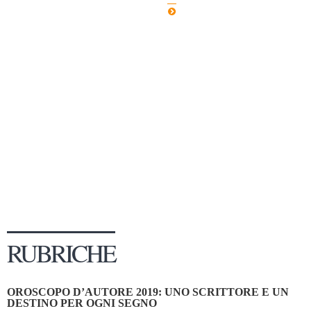
Dicono di Noi
Rassegna Stampa
Archivio
Autori
Generi
Case editrici
Partnership
Giallo Stresa
Premio Chiara
Tabù Festival 2014
RUBRICHE
A Tutto Volume
Salone di Torino
OROSCOPO D’AUTORE 2019: UNO SCRITTORE E UN
Marketing
DESTINO PER OGNI SEGNO