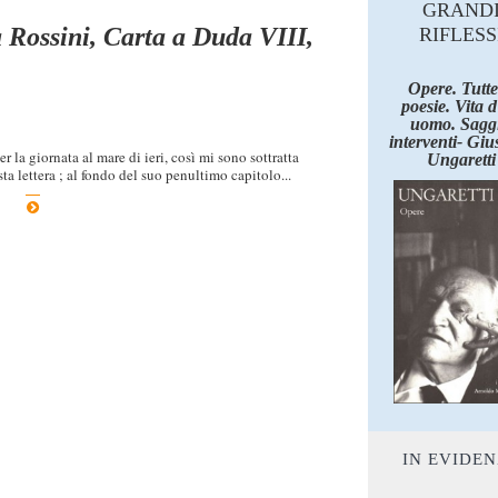
GRAND
 Rossini, Carta a Duda VIII,
RIFLESS
Opere. Tutte
poesie. Vita 
uomo. Saggi
interventi- Giu
r la giornata al mare di ieri, così mi sono sottratta
Ungaretti
ta lettera ; al fondo del suo penultimo capitolo...
IN EVIDE