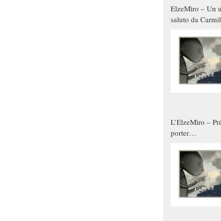
ElzeMìro – Un u
saluto da Carmil
tutti gli uomini 
qualche modo s
donne
L’ElzeMìro – Prê
porter
autunno/inverno