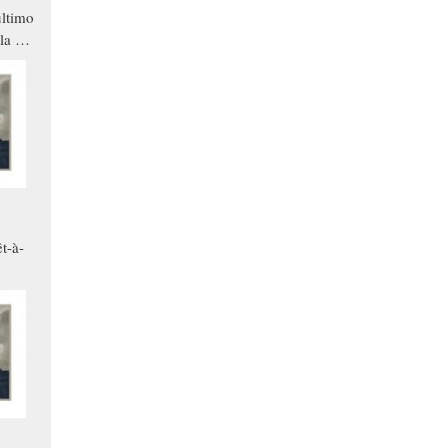
ltimo
la a
che in
ono
t-à-
.