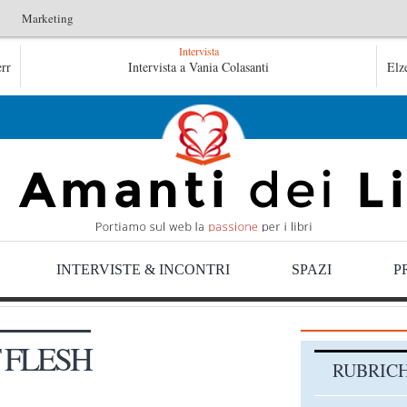
Marketing
Intervista
Le anime salve di Fabrizio De André – Jan Gaggetta
Intervista a Vania Colasanti
Elz
INTERVISTE & INCONTRI
SPAZI
P
 FLESH
RUBRIC