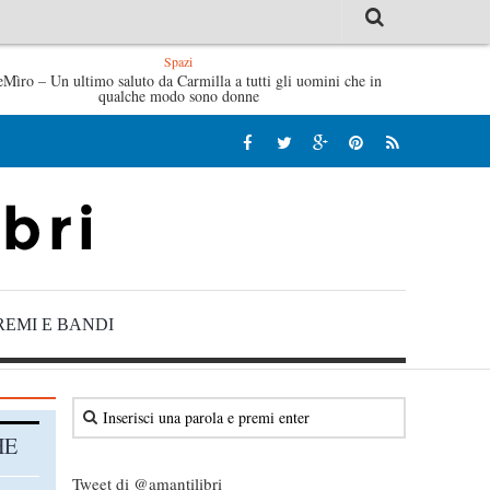
Spazi
eMìro – Un ultimo saluto da Carmilla a tutti gli uomini che in
Tutte le mattine di Sybil – Virginia Evans
L’idraulico non
qualche modo sono donne
REMI E BANDI
HE
Tweet di @amantilibri