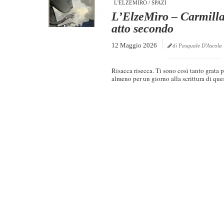
L'ELZEMÌRO
/
SPAZI
L’ElzeMìro – Carmilla
atto secondo
12 Maggio 2026
di Pasquale D'Ascola
Risacca risecca. Ti sono così tanto grata pe
almeno per un giorno alla scrittura di ques