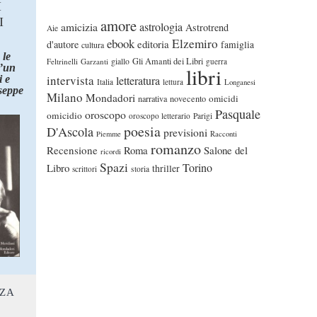
I
I
amore
astrologia
amicizia
Astrotrend
Aie
ebook
Elzemiro
editoria
d'autore
famiglia
cultura
 le
Gli Amanti dei Libri
Feltrinelli
Garzanti
giallo
guerra
d’un
libri
intervista
 e
letteratura
Italia
lettura
Longanesi
seppe
Milano
Mondadori
omicidi
narrativa
novecento
Pasquale
oroscopo
omicidio
oroscopo letterario
Parigi
poesia
D'Ascola
previsioni
Piemme
Racconti
romanzo
Recensione
Roma
Salone del
ricordi
Spazi
Torino
Libro
thriller
scrittori
storia
NZA