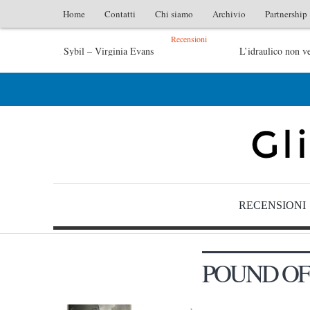
Home
Contatti
Chi siamo
Archivio
Partnership
Recensioni
vans
L’idraulico non verrà – Fruttero & Lucentini
entini
Le anime salve di Fabrizio De André – Jan Gaggetta
RECENSIONI
POUND OF