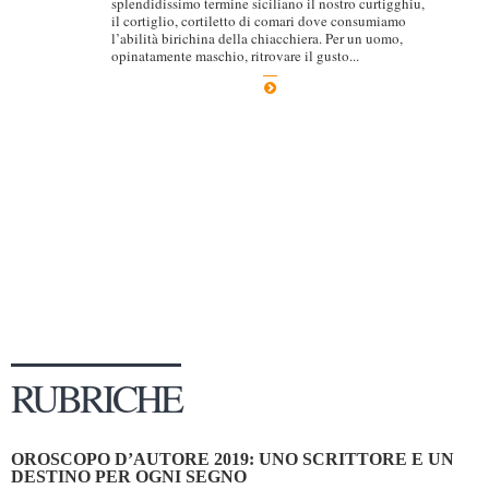
splendidissimo termine siciliano il nostro curtigghiu,
il cortiglio, cortiletto di comari dove consumiamo
Dicono di Noi
l’abilità birichina della chiacchiera. Per un uomo,
opinatamente maschio, ritrovare il gusto...
Rassegna Stampa
Archivio
Autori
Generi
Case editrici
Partnership
Giallo Stresa
Premio Chiara
Tabù Festival 2014
RUBRICHE
A Tutto Volume
Salone di Torino
OROSCOPO D’AUTORE 2019: UNO SCRITTORE E UN
Marketing
DESTINO PER OGNI SEGNO