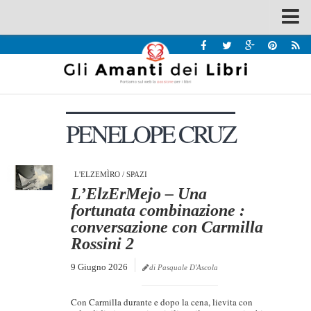
Spazi
Recensioni
Interviste & Incontri
PENELOPE CRUZ
Bandi
Home
Chi siamo
L'ELZEMÌRO
/
SPAZI
L’ElzErMejo – Una
Contatti
fortunata combinazione :
conversazione con Carmilla
Eventi
Rossini 2
Home
9 Giugno 2026
di Pasquale D'Ascola
Contatti
Con Carmilla durante e dopo la cena, lievita con
Chi siamo