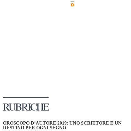
Dicono di Noi
Rassegna Stampa
Archivio
Autori
Generi
Case editrici
Partnership
Giallo Stresa
Premio Chiara
Tabù Festival 2014
RUBRICHE
A Tutto Volume
Salone di Torino
OROSCOPO D’AUTORE 2019: UNO SCRITTORE E UN
Marketing
DESTINO PER OGNI SEGNO