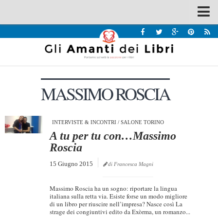
Spazi
Recensioni
Interviste & Incontri
MASSIMO ROSCIA
Bandi
Home
Chi siamo
INTERVISTE & INCONTRI
/
SALONE TORINO
A tu per tu con…Massimo
Contatti
Roscia
Eventi
15 Giugno 2015
di Francesca Magni
Home
Massimo Roscia ha un sogno: riportare la lingua
Contatti
italiana sulla retta via. Esiste forse un modo migliore
di un libro per riuscire nell’impresa? Nasce così La
strage dei congiuntivi edito da Exòrma, un romanzo...
Chi siamo