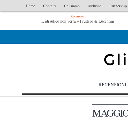
Home
Contatti
Chi siamo
Archivio
Partnership
Recensioni
L’idraulico non verrà – Fruttero & Lucentini
L’arte 
L’arte di uno storico – Emilio Gentile
Tutte le 
RECENSIONI
MAGGIO 