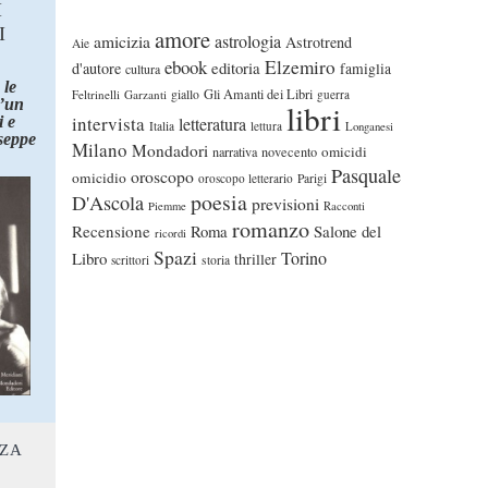
I
I
amore
astrologia
amicizia
Astrotrend
Aie
ebook
Elzemiro
editoria
d'autore
famiglia
cultura
 le
Gli Amanti dei Libri
Feltrinelli
Garzanti
giallo
guerra
d’un
libri
intervista
 e
letteratura
Italia
lettura
Longanesi
seppe
Milano
Mondadori
omicidi
narrativa
novecento
Pasquale
oroscopo
omicidio
oroscopo letterario
Parigi
poesia
D'Ascola
previsioni
Piemme
Racconti
romanzo
Recensione
Roma
Salone del
ricordi
Spazi
Torino
Libro
thriller
scrittori
storia
NZA