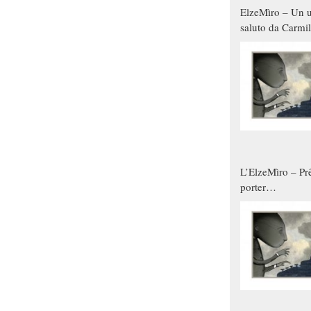
ElzeMìro – Un u
saluto da Carmil
tutti gli uomini 
qualche modo s
donne
L’ElzeMìro – Prê
porter
autunno/inverno