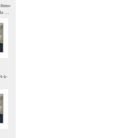
ltimo
la a
che in
ono
t-à-
.