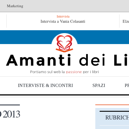
Marketing
Intervista
di uno storico – Emilio Gentile
Intervista a Vania Colasanti
Tutte le mattine di Syb
Elz
mattine di Sybil – Virginia Evans
INTERVISTE & INCONTRI
SPAZI
P
2013
RUBRIC