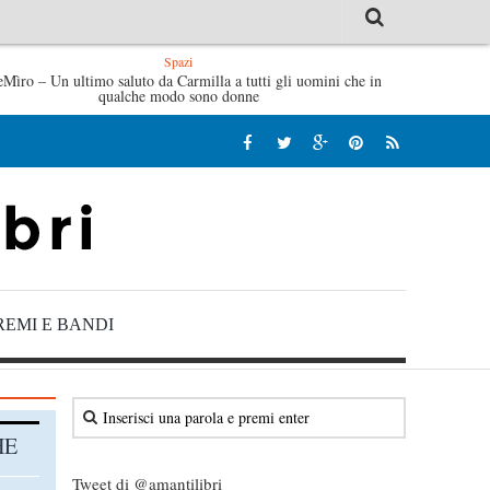
Spazi
il – Virginia Evans
eMìro – Un ultimo saluto da Carmilla a tutti gli uomini che in
L’idraulico non verrà – Fruttero & Luc
qualche modo sono donne
REMI E BANDI
HE
Tweet di @amantilibri