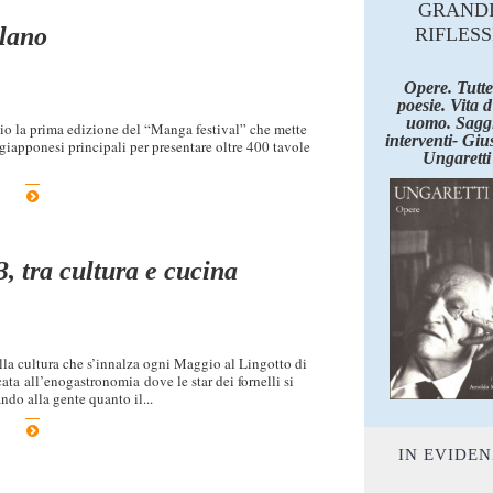
GRAND
ilano
RIFLESS
Opere. Tutte
poesie. Vita 
uomo. Saggi
io la prima edizione del “Manga festival” che mette
interventi- Giu
 giapponesi principali per presentare oltre 400 tavole
Ungaretti
3, tra cultura e cucina
ella cultura che s’innalza ogni Maggio al Lingotto di
ta all’enogastronomia dove le star dei fornelli si
do alla gente quanto il...
IN EVIDE