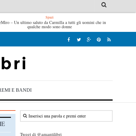
Spazi
io De André – Jan Gaggetta
eMìro – Un ultimo saluto da Carmilla a tutti gli uomini che in
Tutte le mattine di Sybil – Virgi
qualche modo sono donne
REMI E BANDI
HE
Tweet di @amantilibri