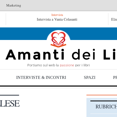
Marketing
Intervista
lico non verrà – Fruttero & Lucentini
Intervista a Vania Colasanti
Le anime salve di Fabriz
Elz
alve di Fabrizio De André – Jan Gaggetta
INTERVISTE & INCONTRI
SPAZI
P
LESE
RUBRIC