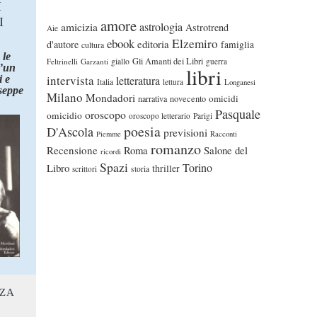
I
I
amore
astrologia
amicizia
Astrotrend
Aie
ebook
Elzemiro
editoria
d'autore
famiglia
cultura
 le
Gli Amanti dei Libri
Feltrinelli
Garzanti
giallo
guerra
d’un
libri
intervista
 e
letteratura
Italia
lettura
Longanesi
seppe
Milano
Mondadori
omicidi
narrativa
novecento
Pasquale
oroscopo
omicidio
oroscopo letterario
Parigi
poesia
D'Ascola
previsioni
Piemme
Racconti
romanzo
Recensione
Roma
Salone del
ricordi
Spazi
Torino
Libro
thriller
scrittori
storia
NZA