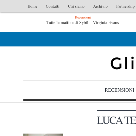
Home
Contatti
Chi siamo
Archivio
Partnership
Recensioni
Tutte le mattine di Sybil – Virginia Evans
L’idrau
L’idraulico non verrà – Fruttero & Lucentini
Le anime s
RECENSIONI
LUCA TE