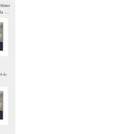
ltimo
la a
che in
ono
t-à-
.