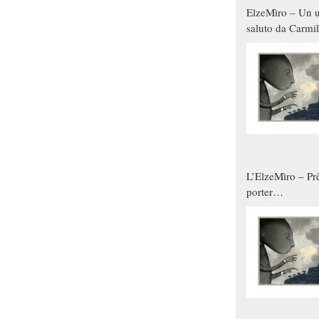
ElzeMìro – Un u
saluto da Carmil
tutti gli uomini 
qualche modo s
donne
L’ElzeMìro – Prê
porter
autunno/inverno