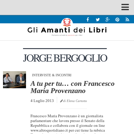
Spazi
Recensioni
Interviste & Incontri
JORGE BERGOGLIO
Bandi
Home
Chi siamo
INTERVISTE & INCONTRI
A tu per tu… con Francesco
Contatti
Maria Provenzano
Eventi
4 Luglio 2013
di Elena Cartotto
Home
Francesco Maria Provenzano è un giornalista
Contatti
parlamentare che lavora presso il Senato della
Repubblica e collabora con il giornale on line
www.altroquotidiano.it per cui tiene la rubrica
Chi siamo