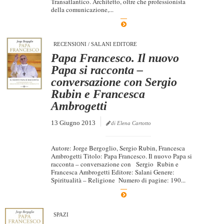
Transatlantico. Architetto, oltre che professionista
della comunicazione,...
Dicono di Noi
Rassegna Stampa
RECENSIONI
/
SALANI EDITORE
Archivio
Papa Francesco. Il nuovo
Autori
Papa si racconta –
conversazione con Sergio
Generi
Rubin e Francesca
Case editrici
Ambrogetti
Partnership
13 Giugno 2013
di Elena Cartotto
Giallo Stresa
Autore: Jorge Bergoglio, Sergio Rubin, Francesca
Premio Chiara
Ambrogetti Titolo: Papa Francesco. Il nuovo Papa si
racconta – conversazione con Sergio Rubin e
Tabù Festival 2014
Francesca Ambrogetti Editore: Salani Genere:
Spiritualità – Religione Numero di pagine: 190...
A Tutto Volume
Salone di Torino
SPAZI
Marketing