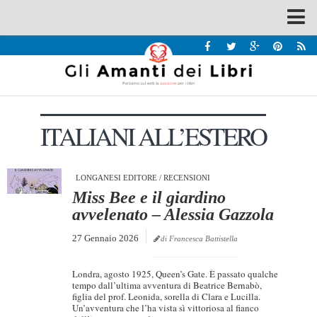
Spazi
Recensioni
Interviste & Incontri
ITALIANI ALL’ESTERO
Bandi
Home
Chi siamo
LONGANESI EDITORE
/
RECENSIONI
Miss Bee e il giardino
Contatti
avvelenato – Alessia Gazzola
Eventi
27 Gennaio 2026
di Francesca Battistella
Home
Londra, agosto 1925, Queen’s Gate. È passato qualche
Contatti
tempo dall’ultima avventura di Beatrice Bernabò,
figlia del prof. Leonida, sorella di Clara e Lucilla.
Un’avventura che l’ha vista sì vittoriosa al fianco
Chi siamo