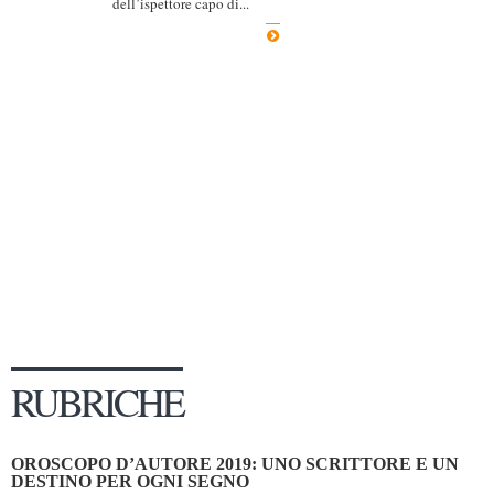
dell’ispettore capo di...
Dicono di Noi
Rassegna Stampa
Archivio
Autori
Generi
Case editrici
Partnership
Giallo Stresa
Premio Chiara
Tabù Festival 2014
RUBRICHE
A Tutto Volume
Salone di Torino
OROSCOPO D’AUTORE 2019: UNO SCRITTORE E UN
Marketing
DESTINO PER OGNI SEGNO