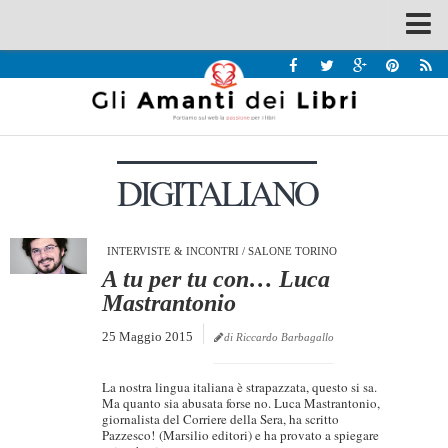
Spazi
Recensioni
Interviste & Incontri
DIGITALIANO
Bandi
Home
Chi siamo
INTERVISTE & INCONTRI
/
SALONE TORINO
A tu per tu con… Luca
Contatti
Mastrantonio
Eventi
25 Maggio 2015
di Riccardo Barbagallo
Home
La nostra lingua italiana è strapazzata, questo si sa.
Contatti
Ma quanto sia abusata forse no. Luca Mastrantonio,
giornalista del Corriere della Sera, ha scritto
Pazzesco! (Marsilio editori) e ha provato a spiegare
Chi siamo