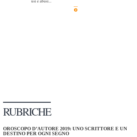
usi e abusi...
Dicono di Noi
Rassegna Stampa
Archivio
Autori
Generi
Case editrici
Partnership
Giallo Stresa
Premio Chiara
Tabù Festival 2014
RUBRICHE
A Tutto Volume
Salone di Torino
OROSCOPO D’AUTORE 2019: UNO SCRITTORE E UN
Marketing
DESTINO PER OGNI SEGNO