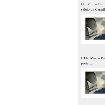
ElzeMìro – Un u
saluto da Carmil
tutti gli uomini 
qualche modo s
donne
L’ElzeMìro – Prê
porter
autunno/inverno