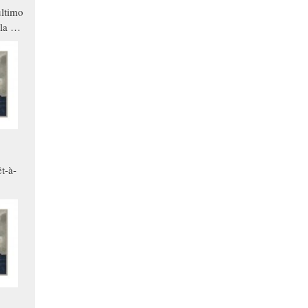
ltimo
la a
che in
ono
t-à-
.