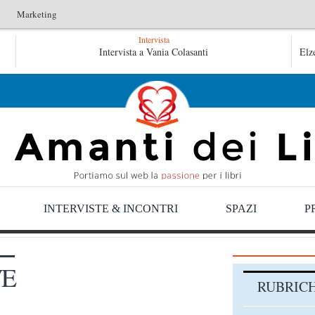
Marketing
Intervista
L’arte di uno storico – Emilio Gentile
Intervista a Vania Colasanti
Tutte le 
Elz
Tutte le mattine di Sybil – Virginia Evans
INTERVISTE & INCONTRI
SPAZI
P
VE
RUBRIC