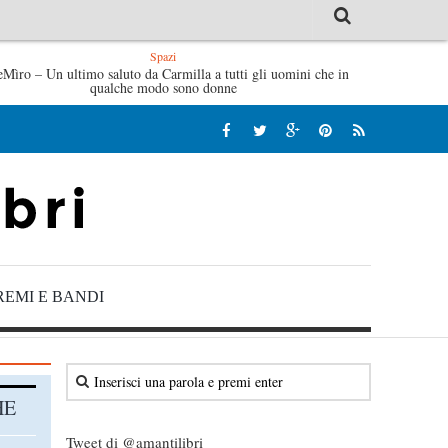
Spazi
mattine di Sybil – Virginia Evans
eMìro – Un ultimo saluto da Carmilla a tutti gli uomini che in
L’idraulico non verrà –
qualche modo sono donne
REMI E BANDI
HE
Tweet di @amantilibri