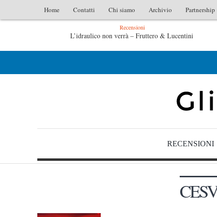
Home
Contatti
Chi siamo
Archivio
Partnership
Recensioni
L’idraulico non verrà – Fruttero & Lucentini
L’arte di uno storico – Emilio Gentile
RECENSIONI
CES