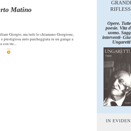
GRAND
rto Matino
RIFLESS
Opere. Tutte
poesie. Vita 
uomo. Saggi
iliare Giorgio, ma tutti lo chiamano Giorgione,
interventi- Giu
 e prestigiosa auto parcheggiata in un garage a
Ungaretti
 con tre...
IN EVIDE