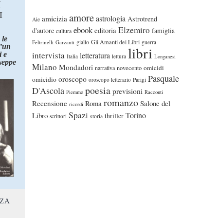
I
I
amore
astrologia
amicizia
Astrotrend
Aie
ebook
Elzemiro
editoria
d'autore
famiglia
cultura
 le
Gli Amanti dei Libri
Feltrinelli
Garzanti
giallo
guerra
d’un
libri
intervista
 e
letteratura
Italia
lettura
Longanesi
seppe
Milano
Mondadori
omicidi
narrativa
novecento
Pasquale
oroscopo
omicidio
oroscopo letterario
Parigi
poesia
D'Ascola
previsioni
Piemme
Racconti
romanzo
Recensione
Roma
Salone del
ricordi
Spazi
Torino
Libro
thriller
scrittori
storia
NZA